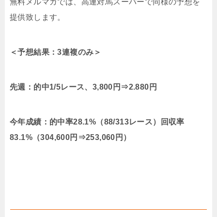
無料メルマガでは、高連対馬スーパーで同様の予想を
提供致します。
＜予想結果：3連複のみ＞
先週：的中1/5レース、3,800円⇒2.880円
今年成績：的中率28.1%（88/313レース）回収率
83.1%（304,600円⇒253,060円）