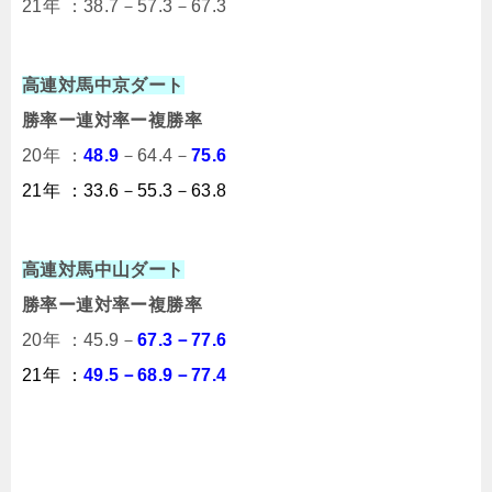
21年 ：38.7－57.3－67.3
高連対馬中京ダート
勝率ー連対率ー複勝率
20年 ：
48.9
－64.4－
75.6
21年 ：33.6－55.3－63.8
高連対馬中山ダート
勝率ー連対率ー複勝率
20年 ：45.9－
67.3－77.6
21年 ：
49.5－68.9－77.4