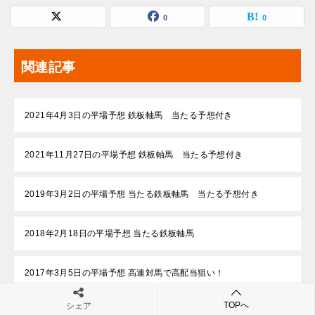
0
0
関連記事
2021年4月3日の平場予想 鉄板軸馬 当たる予想付き
2021年11月27日の平場予想 鉄板軸馬 当たる予想付き
2019年3月2日の平場予想 当たる鉄板軸馬 当たる予想付き
2018年2月18日の平場予想 当たる鉄板軸馬
2017年3月5日の平場予想 高連対馬で高配当狙い！
TOPへ
シェア
2019年5月11日の平場予想 当たる鉄板軸馬 当たる予想付き