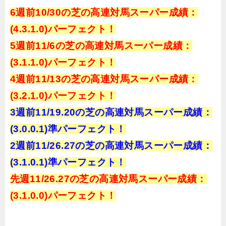
6週前10/30の芝の高連対馬スーパー成績：
(4.3.1.0)パーフェクト！
5週前11/6の芝の高連対馬スーパー成績：
(3.1.1.0)パーフェクト！
4週前11/13の芝の高連対馬スーパー成績：
(3.2.1.0)パーフェクト！
3週前11/19.20の芝の高連対馬スーパー成績：
(3.0.0.1)準パーフェクト！
2週前11/26.27の芝の高連対馬スーパー成績：
(3.1.0.1)準パーフェクト！
先週11/26.27の芝の高連対馬スーパー成績：
(3.1.0.0)パーフェクト！