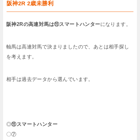
阪神2R 2歳未勝利
阪神2Rの高連対馬は⑪
スマートハンター
になります。
軸馬は高連対馬で決まりましたので、あとは相手探し
を考えます。
相手は過去データから選んでいます。
◎
⑪
スマートハンター
〇⑦