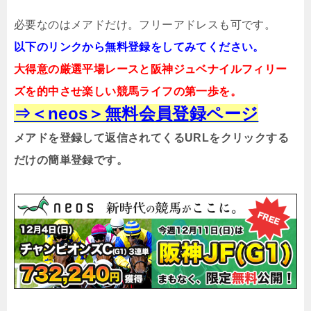
必要なのはメアドだけ。フリーアドレスも可です。
以下のリンクから無料登録をしてみてください。
大得意の厳選平場レースと阪神ジュベナイルフィリー
ズを的中させ楽しい競馬ライフの第一歩を。
⇒＜neos＞無料会員登録ページ
メアドを登録して返信されてくるURLをクリックする
だけの簡単登録です。