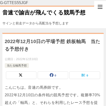
G-GTTES55JGF
音速で諭吉が飛んでくる競馬予想
サインと前走データから高配当を予想します
2022年12月10日の平場予想 鉄板軸馬 当た
る予想付き
公開日：
2022年12月10日
当たる軸馬予想
0
0
こんにちは。音速の馬券師です。
2022年12月10日の条件戦の競馬予想です。複勝率70%
超えの「軸馬」と、それらを利用したレース予想を提