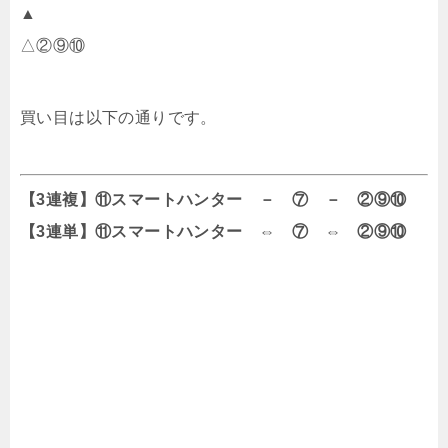
▲
△②⑨⑩
買い目は以下の通りです。
【3連複】
⑪スマートハンター
－ ⑦ － ②⑨⑩
【3連単】
⑪スマートハンター
⇔ ⑦ ⇔ ②⑨⑩