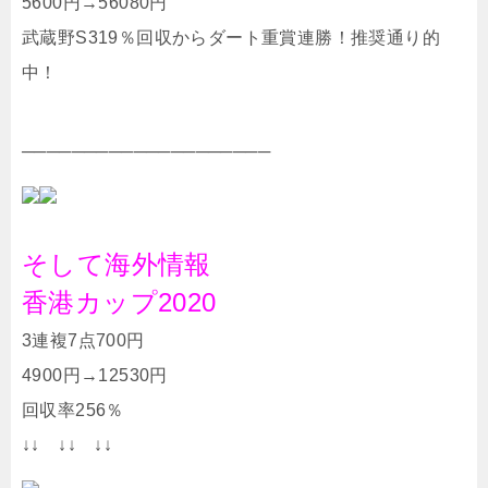
5600円→56080円
武蔵野S319％回収からダート重賞連勝！推奨通り的
中！
────────────────────
そして海外情報
香港カップ2020
3連複7点700円
4900円→12530円
回収率256％
↓↓ ↓↓ ↓↓