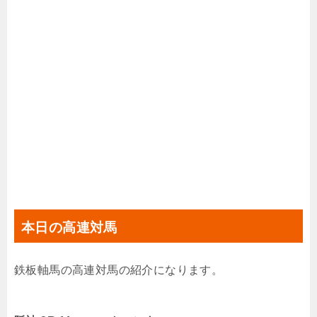
本日の高連対馬
鉄板軸馬の高連対馬の紹介になります。