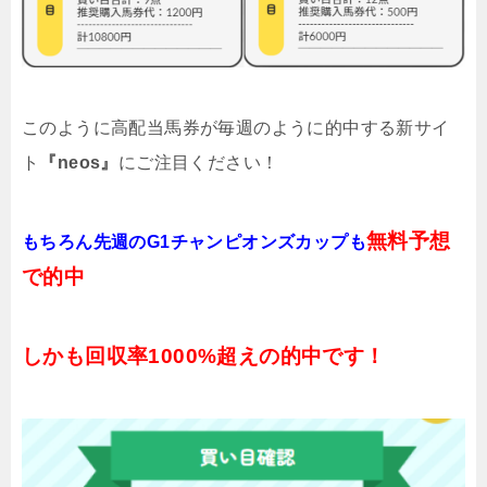
このように高配当馬券が毎週のように的中する新サイ
ト
『neos』
にご注目ください！
無料予想
もちろん先週のG1チャンピオンズカップも
で的中
しかも回収率1000%超えの的中です！