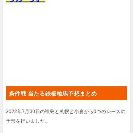
条件戦 当たる鉄板軸馬予想まとめ
2022年7月30日の福島と札幌と小倉から0つのレースの
予想を行いました。