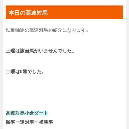
本日の高連対馬
鉄板軸馬の高連対馬の紹介になります。
土曜は該当馬がいませんでした。
土曜は0頭でした。
高連対馬小倉ダート
勝率ー連対率ー複勝率