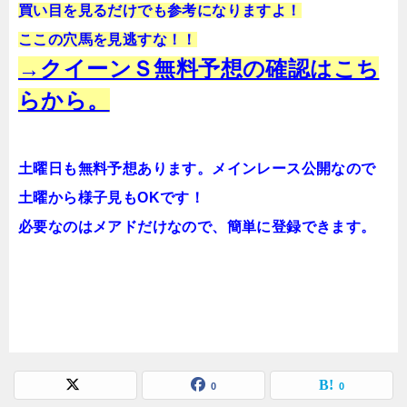
買い目を見るだけでも参考になりますよ！
ここの穴馬を見逃すな！！
→クイーンＳ無料予想の確認はこち
らから。
土曜日も無料予想あります。メインレース公開なので
土曜から様子見もOKです！
必要なのはメアドだけなので、簡単に登録できます。
0
0