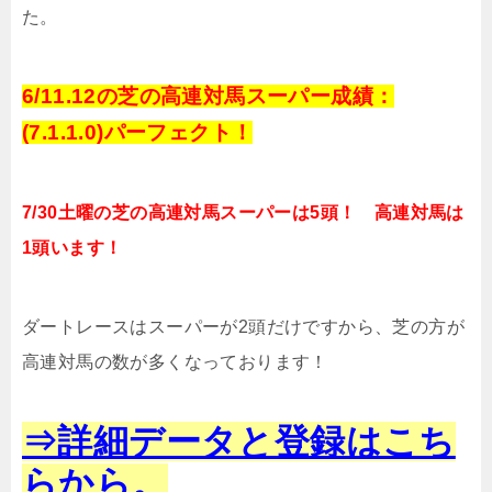
た。
6/11.12の芝の高連対馬スーパー成績：
(7.1.1.0)パーフェクト！
7/30土曜の芝の高連対馬スーパーは5頭！ 高連対馬は
1頭います！
ダートレースはスーパーが2頭だけですから、芝の方が
高連対馬の数が多くなっております！
⇒詳細データと登録はこち
らから。