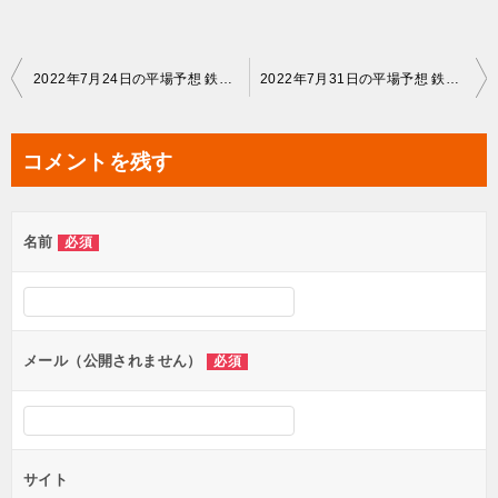
投
2022年7月24日の平場予想 鉄板軸馬 当たる予想付き
2022年7月31日の平場予想 鉄板軸馬 当たる予想付き
稿
ナ
コメントを残す
ビ
ゲ
名前
必須
ー
シ
ョ
ン
メール（公開されません）
必須
サイト