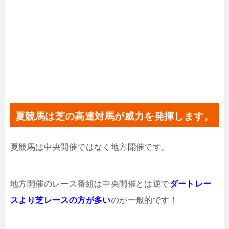
夏競馬は芝の高連対馬が威力を発揮します。
夏競馬は中央開催ではなく地方開催です。
地方開催のレース番組は中央開催とは逆で
ダートレー
スより芝レースの方が多い
のが一般的です！