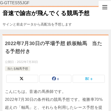
G-GTTES55JGF
音速で諭吉が飛んでくる競馬予想
サインと前走データから高配当を予想します
2022年7月30日の平場予想 鉄板軸馬 当た
る予想付き
公開日：
2022年7月30日
当たる軸馬予想
0
0
こんにちは。音速の馬券師です。
2022年7月30日の条件戦の競馬予想です。複勝率70%
超えの「軸馬」と、それらを利用したレース予想を提