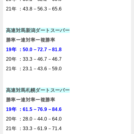
21年 ：43.8－56.3－65.6
高連対馬新潟ダートスーパー
勝率ー連対率ー複勝率
19年 ：50.0－72.7－81.8
20年 ：33.3－46.7－46.7
21年 ：23.1－43.6－59.0
高連対馬札幌
ダートスーパー
勝率ー連対率ー複勝率
19年 ：61.5－76.9－84.6
20年 ：28.0－44.0－64.0
21年 ：33.3－61.9－71.4