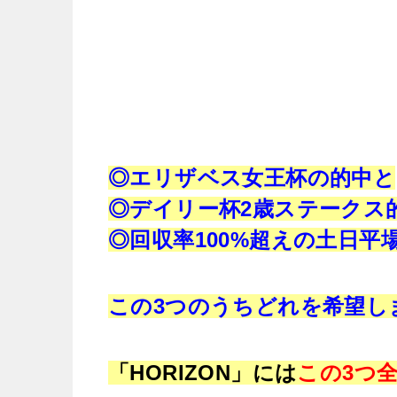
◎エリザベス女王杯の的中と
◎デイリー杯2歳ステークス
◎回収率100%超えの土日平
この3つのうちどれを希望し
「HORIZON」には
この3つ