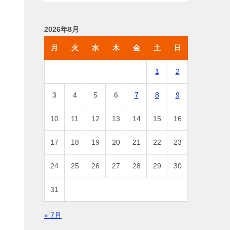
2026年8月
月
火
水
木
金
土
日
1
2
3
4
5
6
7
8
9
10
11
12
13
14
15
16
17
18
19
20
21
22
23
24
25
26
27
28
29
30
31
« 7月