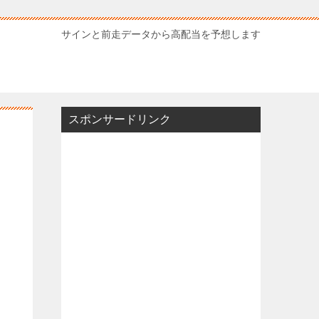
サインと前走データから高配当を予想します
スポンサードリンク
に