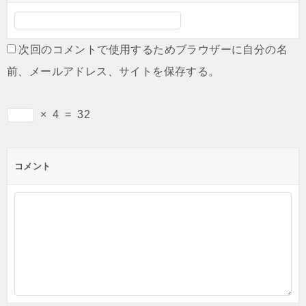
次回のコメントで使用するためブラウザーに自分の名
前、メールアドレス、サイトを保存する。
×
4
=
32
コメント