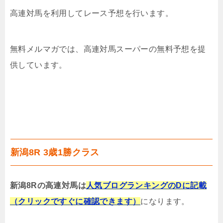
高連対馬を利用してレース予想を行います。
無料メルマガでは、高連対馬スーパーの無料予想を提
供しています。
新潟8R 3歳1勝クラス
新潟8
Rの高連対馬は
人気ブログランキングのDに記載
（クリックですぐに確認できます）
になります。