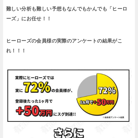
難しい分析も難しい予想もなんでもかんでも「ヒーロ
ーズ」にお任せ！！
ヒーローズの会員様の実際のアンケートの結果がこ
れ！！！