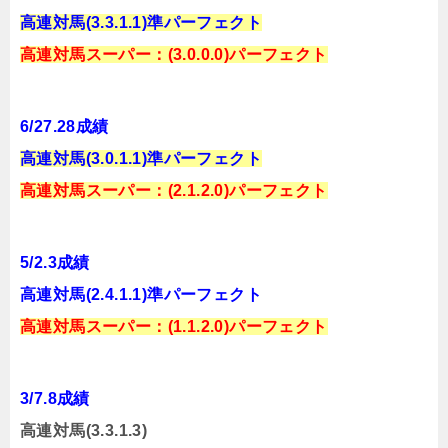
高連対馬(3.3.1.1)準パーフェクト
高連対馬スーパー：(3.0.0.0)パーフェクト
6/27.28成績
高連対馬(3.0.1.1)準パーフェクト
高連対馬スーパー：(2.1.2.0)パーフェクト
5/2.3成績
高連対馬(2.4.1.1)準パーフェクト
高連対馬スーパー：(1.1.2.0)パーフェクト
3/7.8成績
高連対馬(3.3.1.3)