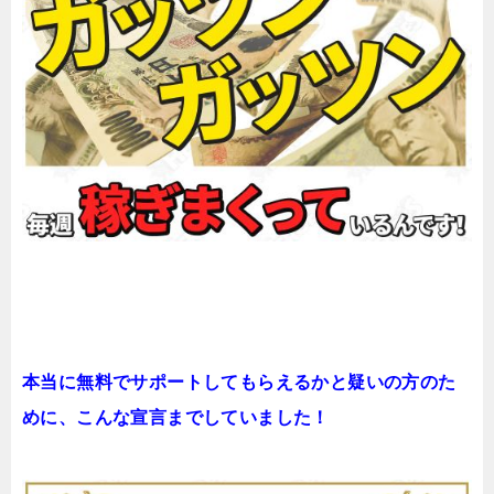
本当に無料でサポートしてもらえるかと疑いの方のた
めに、こんな宣言までしていました！