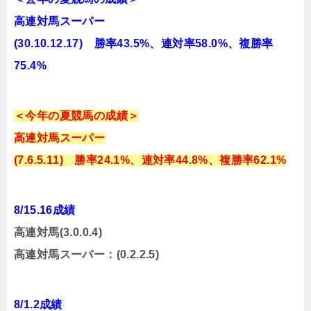
高連対馬スーパー
(30.10.12.17) 勝率43.5
%、連対率58.0%、複勝率
75.4
%
＜今年の夏競馬の成績＞
高連対馬スーパー
(7.6.5.11) 勝率24.1
%、連対率44.8%、複勝率62.1
%
8/15.16成績
高連対馬(3.0.0.4)
高連対馬スーパー：(0.2.2.5)
8/1.2成績