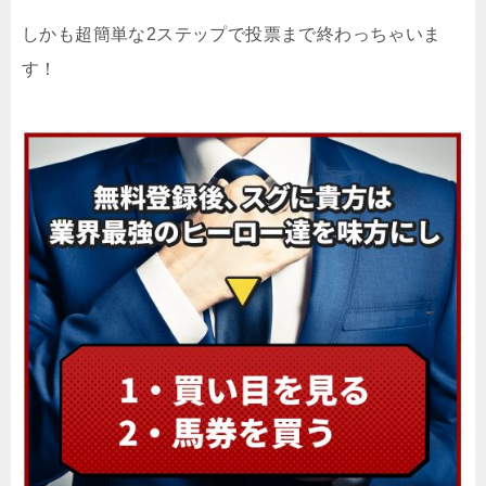
しかも超簡単な2ステップで投票まで終わっちゃいま
す！