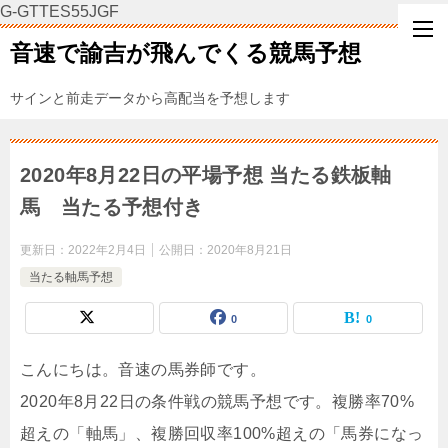
G-GTTES55JGF
音速で諭吉が飛んでくる競馬予想
サインと前走データから高配当を予想します
2020年8月22日の平場予想 当たる鉄板軸
馬 当たる予想付き
更新日：
2022年2月4日
公開日：
2020年8月21日
当たる軸馬予想
0
0
こんにちは。音速の馬券師です。
2020年8月22日の条件戦の競馬予想です。複勝率70%
超えの「軸馬」、複勝回収率100%超えの「馬券になっ