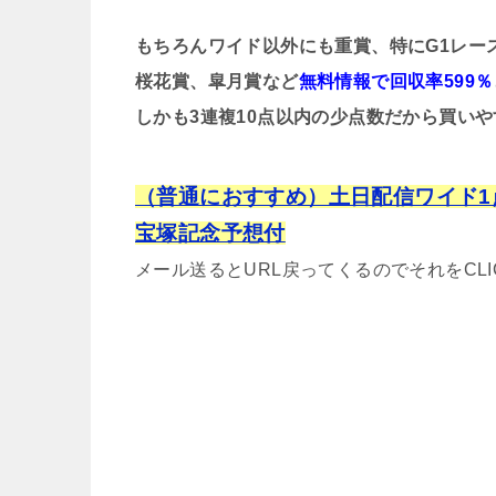
もちろんワイド以外にも重賞、特にG1レー
桜花賞、皐月賞など
無料情報で回収率599％
しかも3連複10点以内の少点数だから買い
（普通におすすめ）土日配信ワイド1
宝塚記念予想付
メール送るとURL戻ってくるのでそれをCL