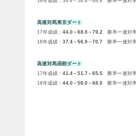
18年成績：36.4－56.8－68.6 勝率ー連
高連対馬東京ダート
17年成績：
44.0－68.0－79.2
勝率ー連対率
18年成績：
37.4－56.9－70.7
勝率ー連対率
高連対馬函館ダート
17年成績：
41.4－51.7－65.5
勝率ー連対率
18年成績：
44.0－56.0－68.0
勝率ー連対率