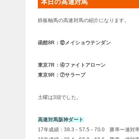
本日の高連対馬
鉄板軸馬の高連対馬の紹介になります。
函館8R：⑫メイショウテンダン
東京7R：④ファイトアローン
東京9R：⑦サラーブ
土曜は3頭でした。
高連対馬阪神
ダート
17年成績：38.3－57.5－70.0 勝率ー連