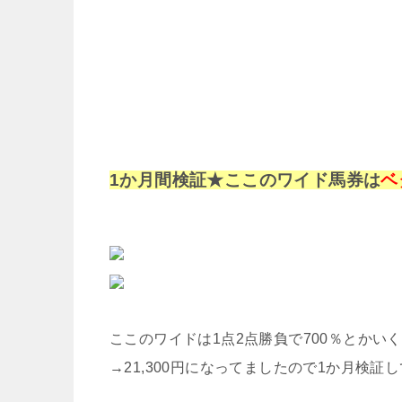
1か月間検証★ここのワイド馬券は
ベ
ここのワイドは1点2点勝負で700％とかいく
→21,300円になってましたので1か月検証