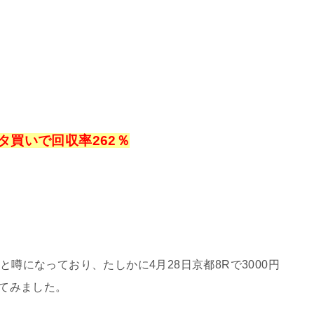
タ買いで回収率262％
と噂になっており、たしかに4月28日京都8Rで3000円
してみました。