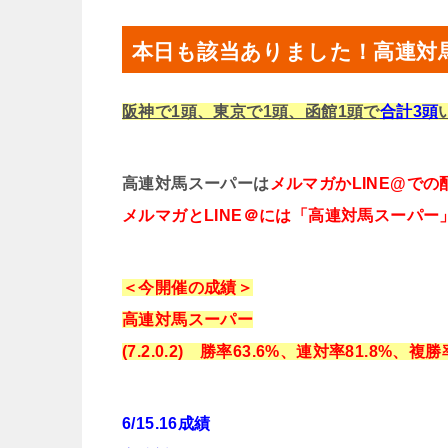
本日も該当ありました！高連対
阪神で1頭、東京で1頭、函館1頭で
合計3
頭
高連対馬スーパーは
メルマガかLINE@での
メルマガとLINE＠には「高連対馬スーパ
＜今開催の成績＞
高連対馬スーパー
(7.2.0.2) 勝率63.6
%、連対率81.8%、複勝率
6/15.16成績