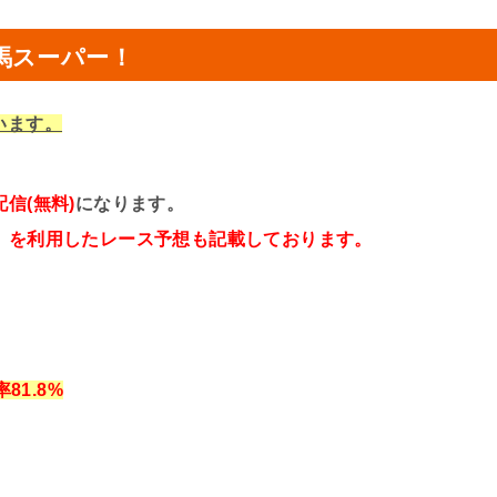
馬スーパー！
います。
配信(無料
)
になります。
ー」を利用したレース予想も記載しております。
81.8
%