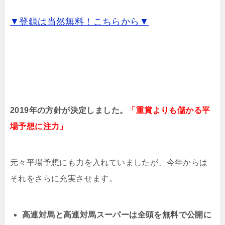
▼登録は当然無料！こちらから▼
2019年の方針が決定しました。
「重賞よりも儲かる平
場予想に注力」
元々平場予想にも力を入れていましたが、今年からは
それをさらに充実させます。
高連対馬と高連対馬スーパーは全頭を無料で公開に