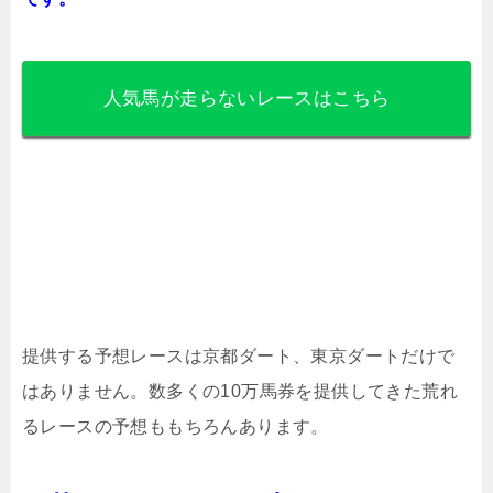
人気馬が走らないレースはこちら
提供する予想レースは京都ダート、東京ダートだけで
はありません。数多くの10万馬券を提供してきた荒れ
るレースの予想ももちろんあります。