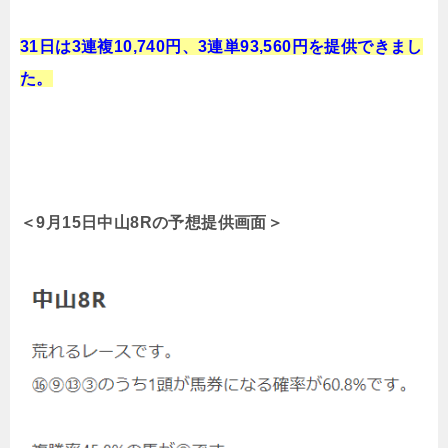
31日は3連複10,740円、3連単93,560円を提供できまし
た。
＜9月15日中山8Rの予想提供画面＞