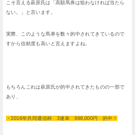
こそ言える萩原氏は「高額馬券は狙わなければ当たら
ない。」と言います。
実際、このような馬券を数々的中されてきているので
すから信頼度も高いと言えますよね。
もちろんこれは萩原氏が的中されてきたものの一部で
あり、
・2016年共同通信杯 3連単 988,000円 的中！