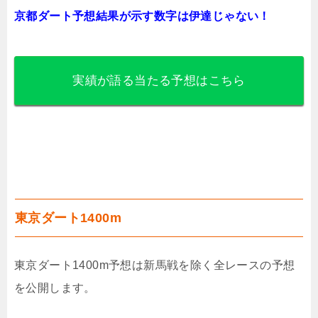
京都ダート予想結果が示す数字は伊達じゃない！
実績が語る当たる予想はこちら
東京ダート1400m
東京ダート1400m予想は新馬戦を除く全レースの予想
を公開します。