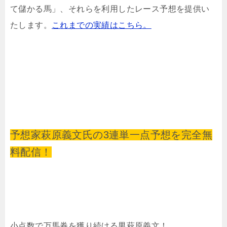
て儲かる馬」、それらを利用したレース予想を提供い
たします。
これまでの実績はこちら。
予想家萩原義文氏の3連単一点予想を完全無
料配信！
小点数で万馬券を獲り続ける男萩原義文！