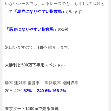
いないレースでも、いるレースでも、もう1つの武器と
して
「馬券になりやすい指数馬」
がいます。
「馬券になりやすい指数馬」
の1例
沢山いますので、1部を紹介します。
未勝利と500万下専用スペシャル
勝率 連対率 複勝率 －単回収率 複回収率
20% 42%
52%
－
240.6% 168.2%
東京ダート1400mで走る血統