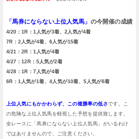
「馬券にならない上位人気馬」
の今開催の成績
4/20：1R：1人気が3着、2人気が4着
7R：2人気が4着、6人気が15着
4/21：2R：1人気が4着
4/27：12R：5人気が2着
4/28：1R：7人気が4着
6R：1人気が1着、4人気が10着、5人気が6着
上位人気にもかかわらず、この複勝率の低さ
です。こ
の危険な上位人気馬を軽視した予想を提供致します。
全レースに「馬券にならない上位人気馬」がいるわけ
ではありませんので、ご注意ください。