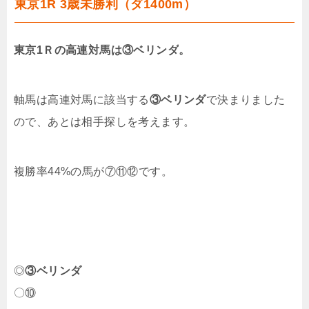
東京1R 3歳未勝利（ダ1400m）
東京1Ｒの高連対馬は③ベリンダ
。
軸馬は高連対馬に該当する
③ベリンダ
で決まりました
ので、あとは相手探しを考えます。
複勝率44%の馬が⑦⑪⑫です。
◎
③ベリンダ
〇⑩