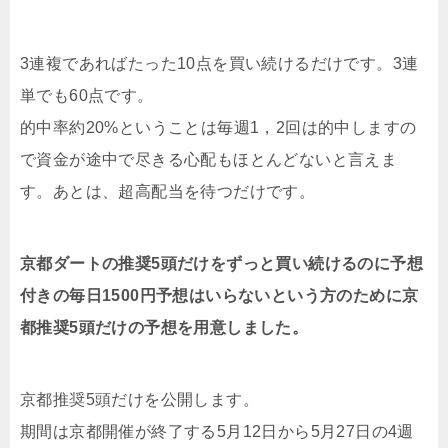
3連複であればたった10点を買い続けるだけです。3連
単でも60点です。
的中率約20%ということは毎週1，2回は的中しますの
で資金が途中で尽きる心配もほとんどないと言えま
す。あとは、超高配当を待つだけです。
京都ダートの推奨5頭だけをずっと買い続けるのに予想
付きの毎日1500円予想はいらないという方のために京
都推奨5頭だけの予想を用意しました。
京都推奨5頭だけを公開します。
期間は京都開催が終了する5月12日から5月27日の4週