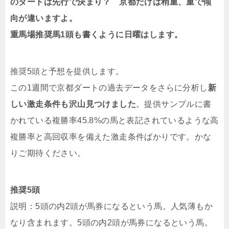
のダートは先行で決まり？ 京都だけは稍重、重で傾
向が違いますよ。
重馬場推奨馬1頭も書くように日曜はします。
推奨5頭と予想を提供します。
この1週間で京都ダートの過去データをさらに分析し
新
しい激走条件も沢山見つけました
。提供サンプルに書
かれている複勝率45.8%の馬と表記されているような高
複勝率と高回収率を備えた激走条件ばかりです。かな
りご期待ください。
推奨5頭
説明：5頭の内2頭が馬券になるという馬。人気薄もか
なり含まれます。5頭の内2頭が馬券になるという馬。