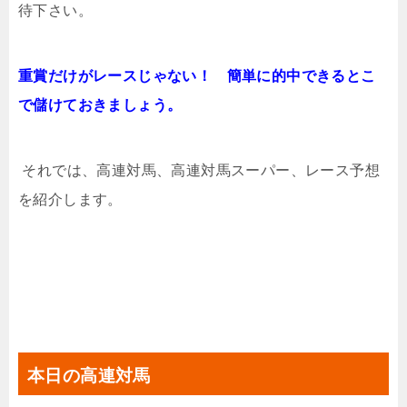
待下さい。
重賞だけがレースじゃない！ 簡単に的中できるとこ
で儲けておきましょう。
それでは、高連対馬、高連対馬スーパー、レース予想
を紹介します。
本日の高連対馬