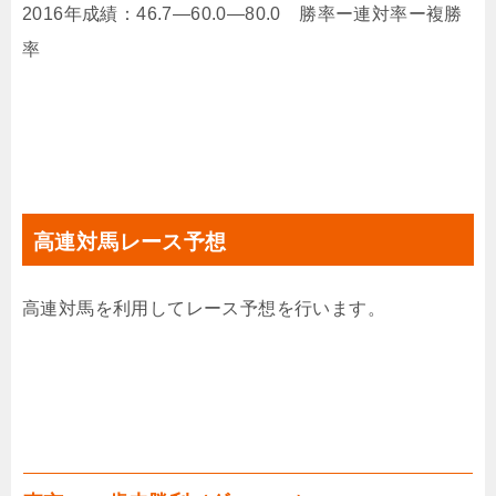
2016年成績：46.7—60.0—80.0
勝率ー連対率ー複勝
率
高連対馬レース予想
高連対馬を利用してレース予想を行います。