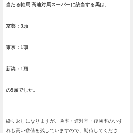
当たる軸馬 高連対馬スーパーに該当する馬は、
京都：3頭
東京：1頭
新潟：1頭
の5頭でした。
繰り返しになりますが、勝率・連対率・複勝率のいず
れも高い数値を残していますので、期待してくださ