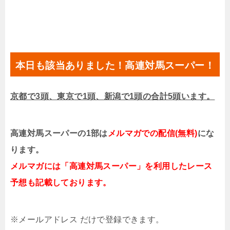
本日も該当ありました！高連対馬スーパー！
京都で3頭、東京
で1頭、新潟で1頭の合計5
頭います。
高連対馬スーパーの1部は
メルマガでの配信(無料
)
にな
ります。
メルマガには「高連対馬スーパー」を利用したレース
予想も記載しております。
※メールアドレス だけで登録できます。