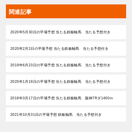
関連記事
2020年5月30日の平場予想 当たる鉄板軸馬 当たる予想付き
2020年2月2日の平場予想 当たる鉄板軸馬 当たる予想付き
2019年6月23日の平場予想 当たる鉄板軸馬 当たる予想付き
2020年1月19日の平場予想 当たる鉄板軸馬 当たる予想付き
2018年3月17日の平場予想 当たる鉄板軸馬 阪神7Rダ1400ｍ
2021年10月31日の平場予想 鉄板軸馬 当たる予想付き