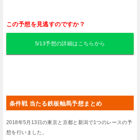
この予想を見逃すのですか？
5/13予想の詳細はこちらから
条件戦 当たる鉄板軸馬予想まとめ
2018年5月13日の東京と京都と新潟で1つのレースの予
想を行いました。