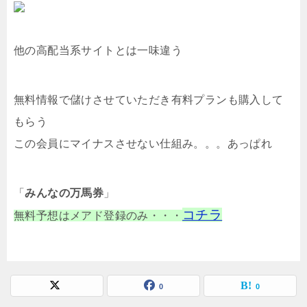
他の高配当系サイトとは一味違う
無料情報で儲けさせていただき有料プランも購入して
もらう
この会員にマイナスさせない仕組み。。。あっぱれ
「
みんなの万馬券
」
コチラ
無料予想はメアド登録のみ・・・
0
0