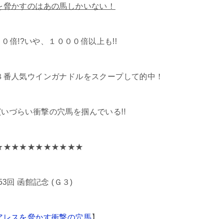
を脅かすのはあの馬しかいない！
０倍!?いや、１０００倍以上も!!
８番人気ウインガナドルをスクープして的中！
いづらい衝撃の穴馬を掴んでいる!!
★★★★★★★★★★★
53回 函館記念 (Ｇ３)
アレスを脅かす衝撃の穴馬
】