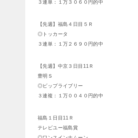
３連単：１万３０６０円的中
【先週】福島４日目５Ｒ
◎トッカータ
３連単：１万２６９０円的中
【先週】中京３日目11Ｒ
豊明Ｓ
◎ビップライブリー
３連複：１万００４０円的中
福島１日目11Ｒ
テレビユー福島賞
◎ワンスインナムーン