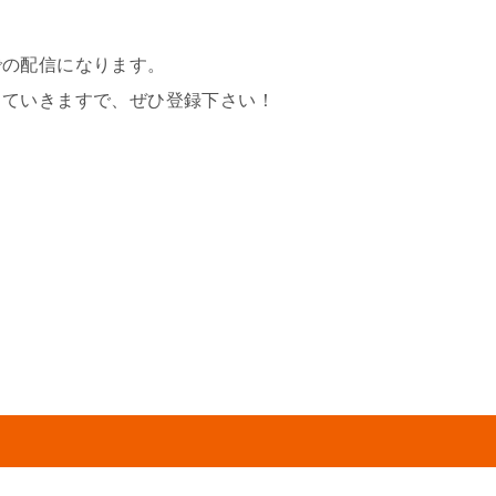
での配信になります。
していきますで、ぜひ登録下さい！