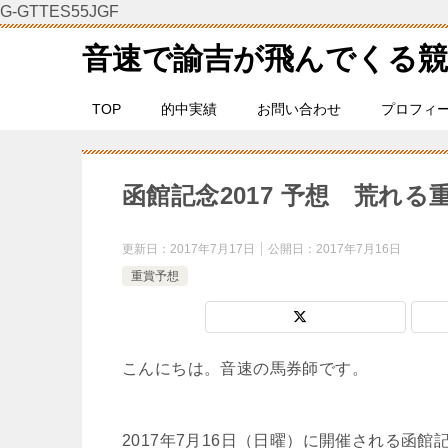
G-GTTES55JGF
音速で諭吉が飛んでくる競
TOP
的中実績
お問い合わせ
プロフィ
函館記念2017 予想 荒れ
更新日：
2017年7月17日
公開日：
2017年7月16日
重賞予想
こんにちは。音速の馬券師です。
2017年7月16日（日曜）に開催される函