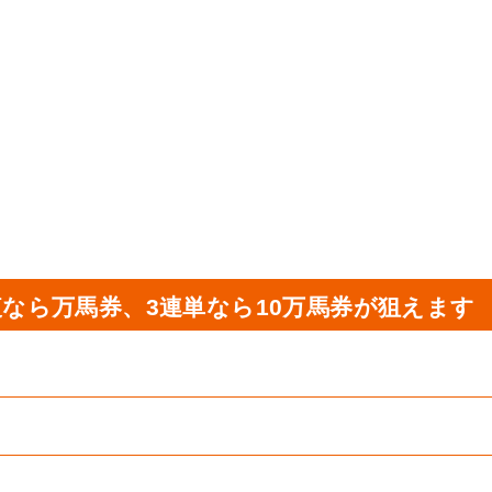
連複なら万馬券、3連単なら10万馬券が狙えます