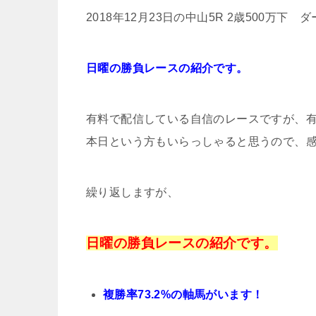
2018年12月23日の中山5R 2歳500万下
日曜の勝負レースの紹介です。
有料で配信している自信のレースですが、
本日という方もいらっしゃると思うので、
繰り返しますが、
日曜の勝負レースの紹介です。
複勝率73.2%の軸馬がいます！