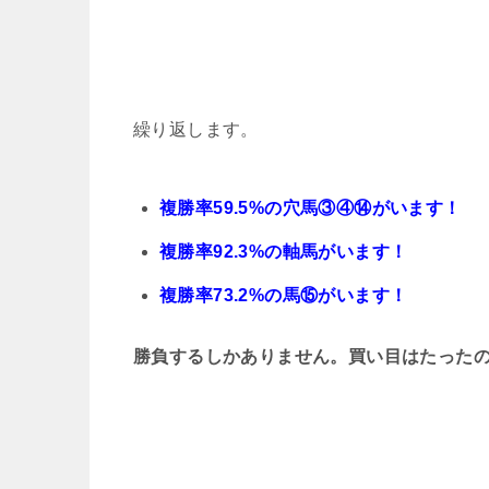
繰り返します。
複勝率59.5%の穴
馬③④⑭がいます！
複勝率92.3%の軸馬がいます！
複勝率73.2%の馬⑮がいます！
勝負するしかありません。買い目はたったの