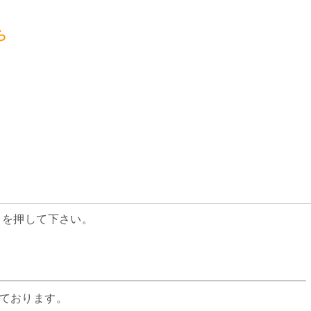
ら
」を押して下さい。
ております。