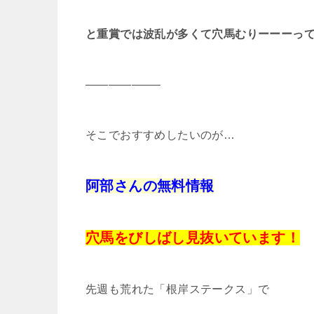
と重賞では波乱が多くて穴馬むりーーーっ
——————–
そこでおすすめしたいのが…
阿部さんの無料情報
穴馬をびしばし見抜いています！
先週も荒れた「根岸ステークス」で