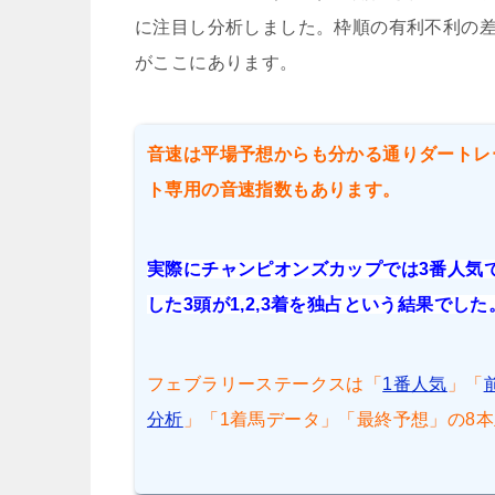
に注目し分析しました。枠順の有利不利の差
がここにあります。
音速は平場予想からも分かる通りダートレ
ト専用の音速指数もあります。
実際にチャンピオンズカップでは3番人気
した3頭が1,2,3着を独占という結果でした。
フェブラリーステークスは「
1番人気
」「
分析
」「1着馬データ」「最終予想」の8