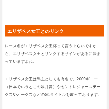
エリザベス女王とのリンク
レース名がエリザベス女王杯って言うぐらいですか
ら、エリザベス女王とリンクするサインがあるに決ま
っていますよね。
エリザベス女王は馬主としても有名で、2000ギニー
（日本でいうとこの皐月賞）やセントレジャーステー
クスやオークスなどのG1タイトルを取っております。