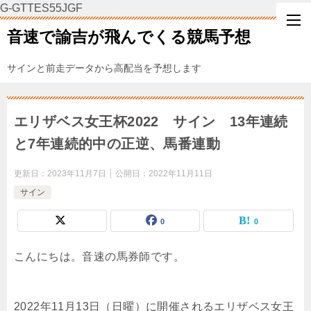
G-GTTES55JGF
音速で諭吉が飛んでくる競馬予想
サインと前走データから高配当を予想します
エリザベス女王杯2022 サイン 13年連続
と7年連続的中の正逆、馬番連動
更新日：
2023年11月7日
公開日：
2022年11月11日
サイン
0
0
こんにちは。音速の馬券師です。
2022年11月13日（日曜）に開催されるエリザベス女王