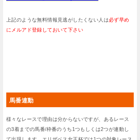
上記のような無料情報見逃がしたくない人は
必ず早め
にメルアド登録しておいて下さい
馬番連動
様々なレースで理由は分からないですが、あるレース
の3着までの馬番/枠番のうち1つもしくは2つが連動し
て出現します。エリザベス女王杯では1つの対象レース