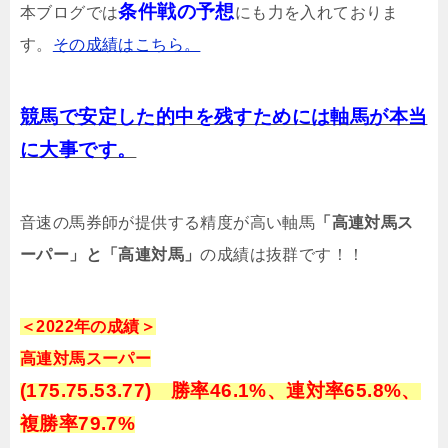
条件戦の予想
本ブログでは
にも力を入れておりま
す。
その成績はこちら。
競馬で安定した的中を残すためには軸馬が本当
に大事です。
音速の馬券師が提供する精度が高い軸馬
「高連対馬ス
ーパー」と「高連対馬」
の成績は抜群です！！
＜2022年の成績＞
高連対馬スーパー
(175.75.53.77) 勝率46.1
%、連対率65.8%、
複勝率79.7%