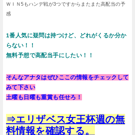
ＷＩＮ5もハンデ戦が3つですからまたまた高配当の予
感
1番人気に疑問は持つけど、どれがくるか分か
らない！！
無料予想で高配当手にしたい！！
そんなアナタはぜひここの情報をチェックして
みて下さい
土曜も日曜も重賞も任せろ！
⇒エリザベス女王杯週の無
料情報を確認する。