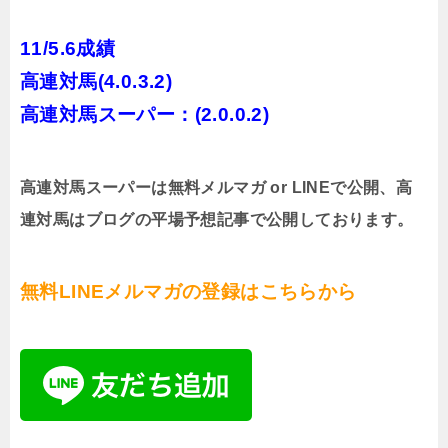
11/5.6成績
高連対馬(4.0.3.2)
高連対馬スーパー：(2.0.0.2)
高連対馬スーパーは無料メルマガ or LINEで公開、高
連対馬はブログの平場予想記事で公開しております。
無料LINEメルマガの登録はこちらから