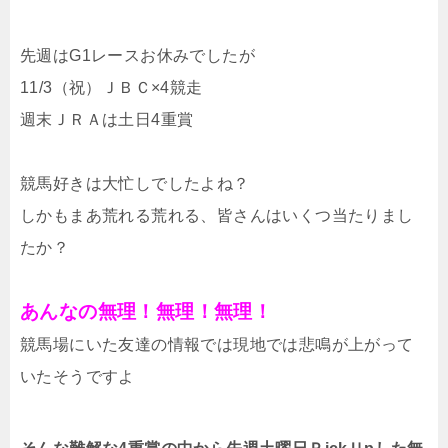
先週はG1レースお休みでしたが
11/3（祝）ＪＢＣ×4競走
週末ＪＲＡは土日4重賞
競馬好きは大忙しでしたよね？
しかもまあ荒れる荒れる、皆さんはいくつ当たりまし
たか？
あんなの無理！無理！無理！
競馬場にいた友達の情報では現地では悲鳴が上がって
いたそうですよ