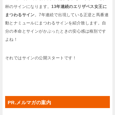
杯のサインになります。
13年連続のエリザベス女王に
まつわるサイン
。7年連続で出現している正逆と馬番連
動とナミュールにまつわるサインを紹介致します。自
分の本命とサインがかぶったときの安心感は格別です
よね！
それではサインの公開スタートです！
PR.メルマガの案内