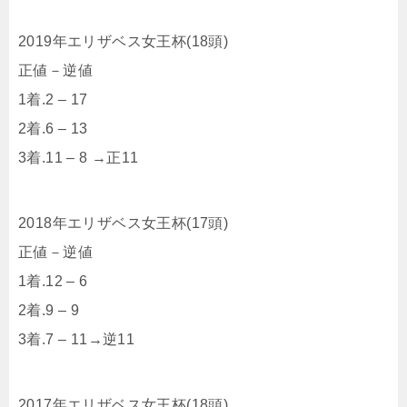
2019年エリザベス女王杯(18頭)
正値－逆値
1着.2 – 17
2着.6 – 13
3着.11 – 8 →正11
2018年エリザベス女王杯(17頭)
正値－逆値
1着.12 – 6
2着.9 – 9
3着.7 – 11→逆11
2017年エリザベス女王杯(18頭)