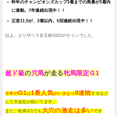
昨年のチャンピオンズカップ3着
までの馬番が3着内
に連動。7年連続出現中！！
正逆11,5が、3着以内。5
回連続出現中！！
以上。エリザベス女王杯2022のサインでした。
超ド級
の
穴馬
が走る
牝馬限定Ｇ1
G1
1番人気
8連敗
今年の
は
がいきなり
するなど
して大波乱が続いてます。
大穴の激走は多い
また、牝馬Ｇ1でも
です