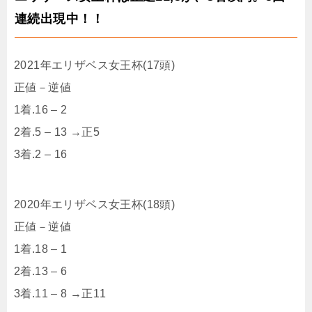
連続出現中！！
2021年エリザベス女王杯(17頭)
正値－逆値
1着.16 – 2
2着.5 – 13 →正5
3着.2 – 16
2020年エリザベス女王杯(18頭)
正値－逆値
1着.18 – 1
2着.13 – 6
3着.11 – 8 →正11