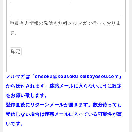
重賞有力情報の発信も無料メルマガで行っておりま
す。
メルマガは「onsoku@kousoku-keibayosou.com」
から送付されます。迷惑メールに入らないように設定
をお願い致します。
登録直後にリターンメールが届きます。数分待っても
受信しない場合は迷惑メールに入っている可能性が高
いです。