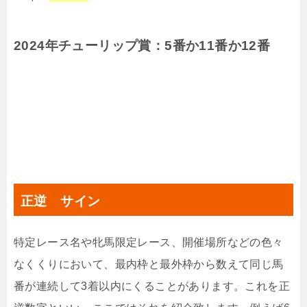
2024年チューリップ賞：5番か11番か12番
正逆 サイン
特定レース名や牝馬限定レース、開催場所などの色々
なくくりにおいて、最内枠と最外枠から数えて同じ馬
番が連続して3着以内にくることがあります。これを正