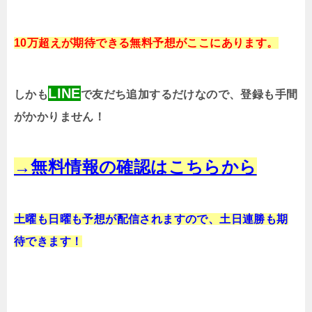
10万超えが期待できる無料予想がここにあります。
LINE
しかも
で友だち追加するだけなので、登録も手間
がかかりません！
→無料情報の確認はこちらから
土曜も日曜も予想が配信されますので、土日連勝も期
待できます！