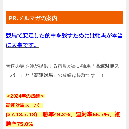
PR.メルマガの案内
競馬で安定した的中を残すためには軸馬が本当
に大事です。
音速の馬券師が提供する精度が高い軸馬
「高連対馬ス
ーパー」と「高連対馬」
の成績は抜群です！！
＜2024年の成績＞
高連対馬スーパー
(37.13.7.18) 勝率49.3
%、連対率66.7%、複
勝率75.0%