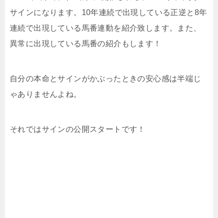
サインになります。10年連続で出現している正逆と8年
連続で出現している馬番連動を紹介致します。また、
異常に出現している馬番の紹介もします！
自分の本命とサインがかぶったときの安心感は半端じ
ゃありませんよね。
それではサインの公開スタートです！