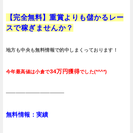
【完全無料】重賞よりも儲かるレー
スで稼ぎませんか？
地方も中央も無料情報で的中しまくっております！
34万円獲得
今年最高値は小倉で
でした(*^^*)
━━━━━━━━━━━━
無料情報：実績