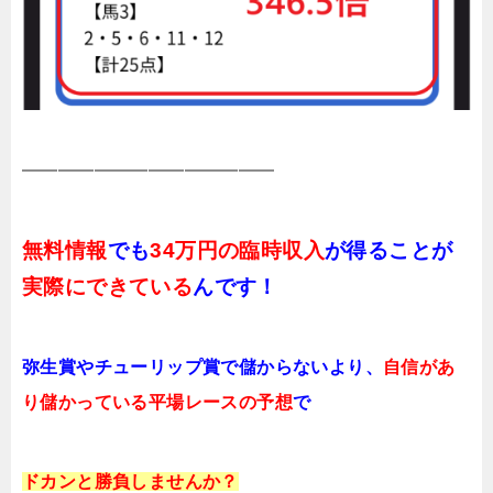
━━━━━━━━━━━━━━
無料情報
でも
34万円の臨時収入
が得ることが
実際にできている
んです！
弥生賞やチューリップ賞で儲からないより、
自信があ
り儲かっている平場レースの予想
で
ドカンと勝負しませんか？