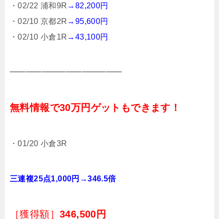
・02/22 浦和9R
→82,200円
・02/10 京都2R
→95,600円
・02/10 小倉1R
→43,100円
━━━━━━━━━━━━━━
無料情報で30万円ゲットもできます！
・01/20 小倉3R
三連複25点1,000円→346.5倍
［獲得額］
346,500円