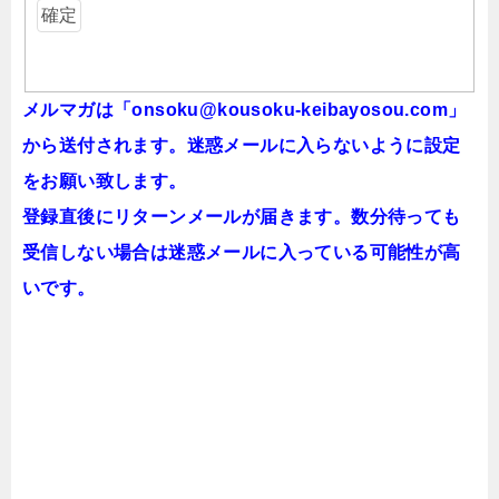
メルマガは「onsoku@kousoku-keibayosou.com」
から送付されます。迷惑メールに入らないように設定
をお願い致します。
登録直後にリターンメールが届きます。数分待っても
受信しない場合は迷惑メールに入っている可能性が高
いです。