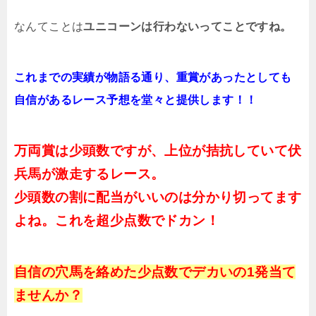
なんてことは
ユニコーンは行わないってことですね。
これまでの実績が物語る通り、重賞があったとしても
自信があるレース予想を堂々と提供します！！
万両賞は少頭数ですが、上位が拮抗していて伏
兵馬が激走するレース。
少頭数の割に配当がいいのは分かり切ってます
よね。これを超少点数でドカン！
自信の穴馬を絡めた少点数でデカいの1発当て
ませんか？