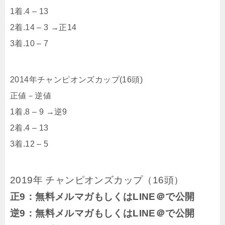
1着.4 – 13
2着.14 – 3 →正14
3着.10 – 7
2014年チャンピオンズカップ(16頭)
正値－逆値
1着.8 – 9 →逆9
2着.4 – 13
3着.12 – 5
2019年 チャンピオンズカップ（16頭）
正9：無料メルマガもしくはLINE＠で公開
逆9：無料メルマガもしくはLINE＠で公開