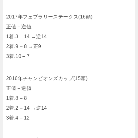
2017年フェブラリーステークス(16頭)
正値－逆値
1着.3 – 14 →逆14
2着.9 – 8 →正9
3着.10 – 7
2016年チャンピオンズカップ(15頭)
正値－逆値
1着.8 – 8
2着.2 – 14 →逆14
3着.4 – 12