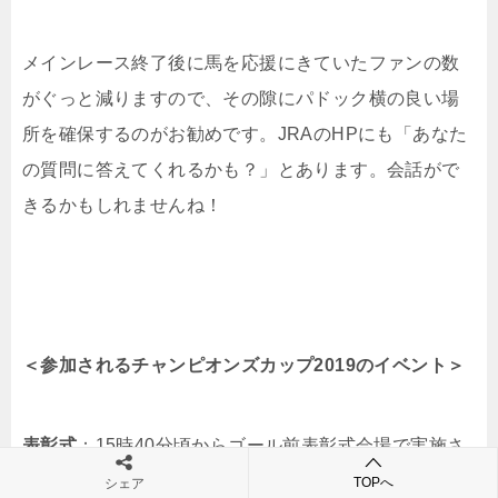
メインレース終了後に馬を応援にきていたファンの数
がぐっと減りますので、その隙にパドック横の良い場
所を確保するのがお勧めです。JRAのHPにも「あなた
の質問に答えてくれるかも？」とあります。会話がで
きるかもしれませんね！
＜参加されるチャンピオンズカップ2019のイベント＞
表彰式
：15時40分頃からゴール前表彰式会場で実施さ
れます。
TOPへ
シェア