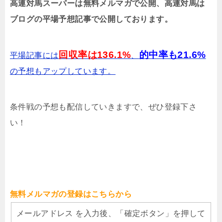
高連対馬スーパーは無料メルマガで公開、高連対馬は
ブログの平場予想記事で公開しております。
回収率は136.1%
的中率も21.6%
平場記事には
、
の予想もアップしています。
条件戦の予想も配信していきますで、ぜひ登録下さ
い！
無料メルマガの登録はこちらから
メールアドレス を入力後、「確定ボタン」を押して