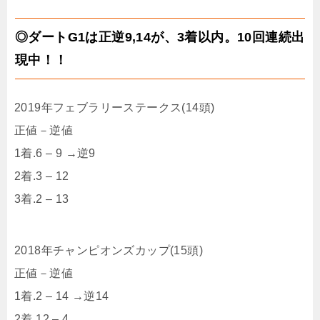
◎ダートG1は正逆9,14が、3着以内。10回連続出
現中！！
2019年フェブラリーステークス(14頭)
正値－逆値
1着.6 – 9 →逆9
2着.3 – 12
3着.2 – 13
2018年チャンピオンズカップ(15頭)
正値－逆値
1着.2 – 14 →逆14
2着.12 – 4