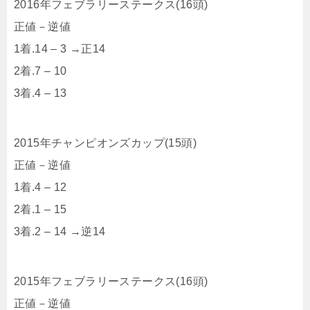
2016年フェブラリーステークス(16頭)
正値－逆値
1着.14 – 3 →正14
2着.7 – 10
3着.4 – 13
2015年チャンピオンズカップ(15頭)
正値－逆値
1着.4 – 12
2着.1 – 15
3着.2 – 14 →逆14
2015年フェブラリーステークス(16頭)
正値－逆値