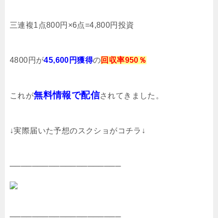
三連複1点800円×6点=4,800円投資
4800円が
45,600円獲得
の
回収率950％
無料情報で配信
これが
されてきました。
↓実際届いた予想のスクショがコチラ↓
────────────────────
────────────────────