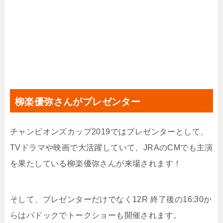
柳楽優弥さんがプレゼンター
チャンピオンズカップ2019ではプレゼンターとして、
TVドラマや映画で大活躍していて、JRAのCMでも主演
を果たしている柳楽優弥さんが来場されます！
そして、プレゼンターだけでなく12R 終了後の16:30か
らはパドックでトークショーも開催されます。