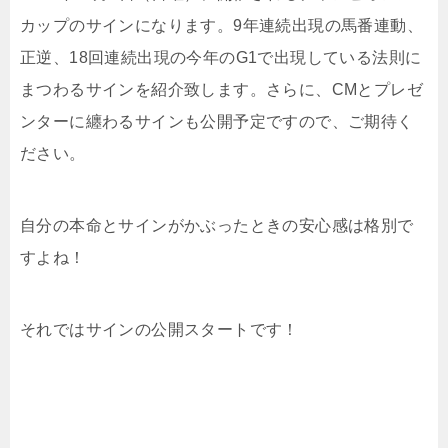
カップのサインになります。9年連続出現の馬番連動、
正逆、18回連続出現の今年のG1で出現している法則に
まつわるサインを紹介致します。さらに、CMとプレゼ
ンターに纏わるサインも公開予定ですので、ご期待く
ださい。
自分の本命とサインがかぶったときの安心感は格別で
すよね！
それではサインの公開スタートです！