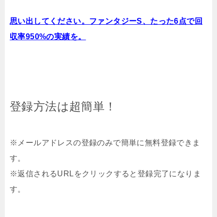
思い出してください。ファンタジーS、たった6点で回
収率950%の実績を。
登録方法は超簡単！
※メールアドレスの登録のみで簡単に無料登録できま
す。
※返信されるURLをクリックすると登録完了になりま
す。