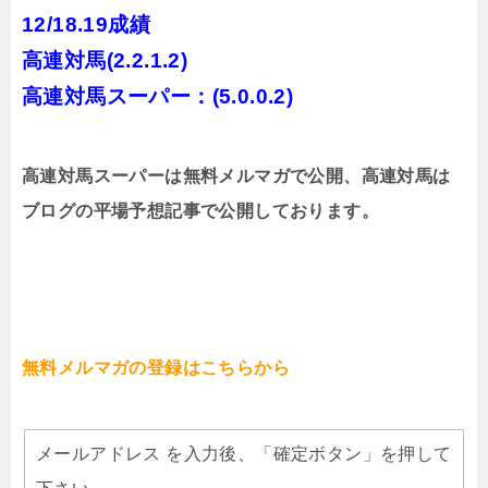
12/18.19成績
高連対馬(2.2.1.2)
高連対馬スーパー：(5.0.0.2)
高連対馬スーパーは無料メルマガで公開、高連対馬は
ブログの平場予想記事で公開しております。
無料メルマガの登録はこちらから
メールアドレス を入力後、「確定ボタン」を押して