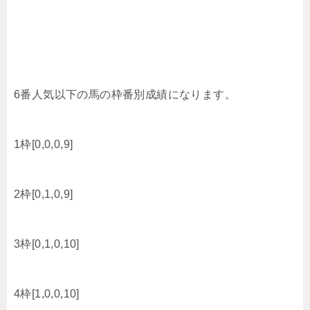
6番人気以下の馬の枠番別成績になります。
1枠[0,0,0,9]
2枠[0,1,0,9]
3枠[0,1,0,10]
4枠[1,0,0,10]