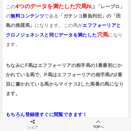
4つのデータを満たした穴馬N
この
は
「レープロ」
の
無料コンテンツ
である
「ガチンコ勝負列伝」の「田
島の推奨馬」
になります。この馬が
エフフォーリアと
穴馬
クロノジェネシスと同じデータを満たした
になり
ます。
ちなみにF馬はエフフォーリアの相手馬の1番最初にか
かれている馬で、P馬はエフフォーリアの相手馬の2番
目に書かれている馬からマイナス2した馬番の馬になり
ます。
もちろん登録後すぐに閲覧できます！
TOPへ
シェア