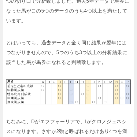
つの切り口で分析致しました。過去5年データで馬券に
なった馬がこの5つのデータのうち4つ以上を満たして
います。
とはいっても、過去データと全く同じ結果が翌年には
つながりませんので、5つのうち3つ以上の分析結果に
該当した馬が馬券になれると判断致します。
ちなみに、Dがエフフォーリアで、Iがクロノジェネシ
スになります。さすが2強と呼ばれるだけあり4つを満