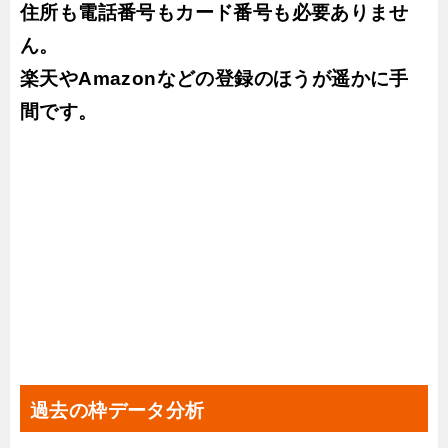
住所も電話番号もカード番号も必要ありませ
ん。
楽天やAmazonなどの登録のほうが遥かに手
間です。
過去の枠データ分析