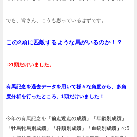
でも、皆さん、こうも思っているはずです。
この2頭に匹敵するような馬がいるのか！？
⇒1頭だけいました。
有馬記念を過去データを用いて様々な角度から、多角
度分析を行ったところ、1頭だけいました！
今年の有馬記念を
「前走近走の成績」「年齢別成績」
「牡馬牝馬別成績」「枠順別成績」「血統別成績」
の5