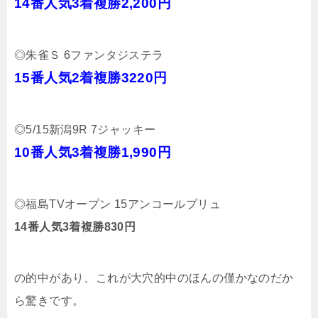
14番人気3着複勝2,200円
◎朱雀Ｓ 6ファンタジステラ
15番人気2着複勝3220円
◎5/15新潟9R 7ジャッキー
10番人気3着複勝1,990円
◎福島TVオープン 15アンコールプリュ
14番人気3着複勝830円
の的中があり、これが大穴的中のほんの僅かなのだか
ら驚きです。