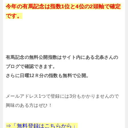
今年の有馬記念は指数1位と4位の2頭軸で確定
です。
有馬記念の無料公開指数はサイト内にある北条さんの
ブログで確認できます。
さらに日曜12Ｒ分の指数も無料で公開。
メールアドレス1つで登録には3分もかかりませんので
興味のある方はぜひ！
⇒「無料登録はこちらから」