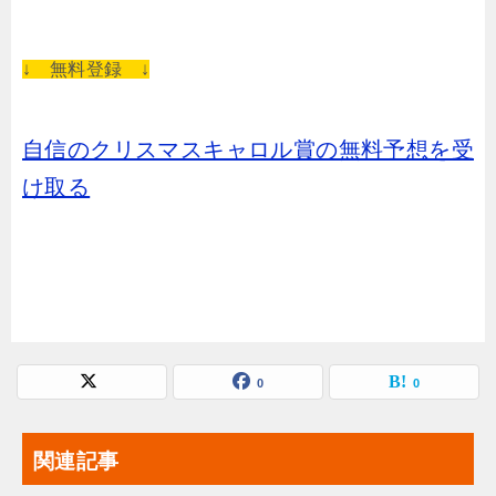
↓ 無料登録 ↓
自信のクリスマスキャロル賞の無料予想を受
け取る
0
0
関連記事