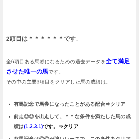
2頭目は＊＊＊＊＊＊です。
全て満足
全6項目ある馬券になるための過去データを
させた唯一の馬
です。
その中の主要3項目をクリアした馬の成績は。
有馬記念で馬券になったことがある配合⇒クリア
前走◎◎を出走して、＊＊な条件を満たした馬の成
績は
(1.2.3.1)
です。⇒クリア
有馬記念は◎◎が強いレースで、この条件をクリア