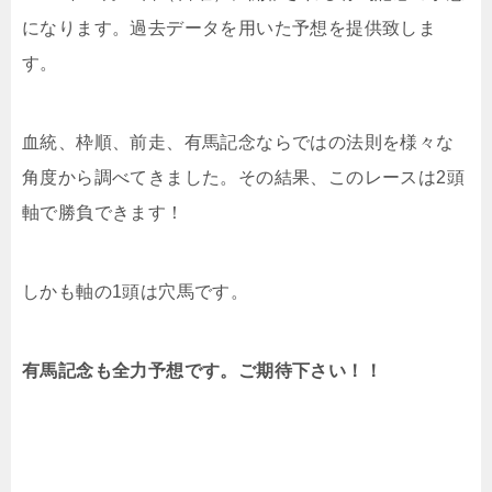
になります。過去データを用いた予想を提供致しま
す。
血統、枠順、前走、有馬記念ならではの法則を様々な
角度から調べてきました。その結果、このレースは2頭
軸で勝負できます！
しかも軸の1頭は穴馬です。
有馬記念も全力予想です。ご期待下さい！！