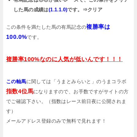
した馬の成績は
(1.1.1.0)
です。⇒クリア
複勝率は
この条件を満たした馬の有馬記念の
100.0%
です。
複勝率100%なのに人気が低いんです！！！
この軸馬
に関しては「うまとみらいと」のうまコラボ
指数4位馬
になりますので、お手数ですがサイトの方
でご確認下さい。（指数はレース前日夜に公開されま
す）
メールアドレス登録のみで無料で見れます！