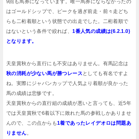
9回も馬券になっています。唯一馬券にならなかったの
はゴールドシップで、ピークを過ぎ前走・前々走どち
らも二桁着順という状態での出走でした。二桁着順で
はないという条件で絞れば、
1番人気の成績は(6.2.1.0)
となります。
天皇賞秋から直行にも不安はありません。有馬記念は
秋の消耗が少ない馬が勝つレース
としても有名ですよ
ね。実際にジャパンカップで人気より着順が良かった
馬の成績は悲惨です。
天皇賞秋からの直行組の成績が悪いと言っても、近5年
では天皇賞秋で6着以下に敗れた馬の参戦しかありませ
んので、この点からも
1着であったレイデオロは問題あ
りません
。