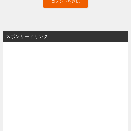
スポンサードリンク