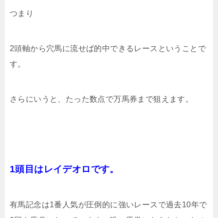
つまり
2頭軸から穴馬に流せば的中できるレースということで
す。
さらにいうと、たった数点で万馬券まで狙えます。
1頭目はレイデオロです。
有馬記念は1番人気が圧倒的に強いレースで過去10年で