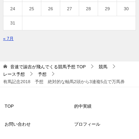
24
25
26
27
28
29
30
31
« 7月
音速で諭吉が飛んでくる競馬予想
TOP
競馬
レース予想
予想
有馬記念2018 予想 絶対的な軸馬2頭から3連複5点で万馬券
TOP
的中実績
お問い合わせ
プロフィール