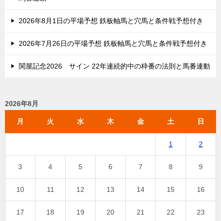
2026年8月1日の平場予想 鉄板軸馬と穴馬と条件戦予想付き
2026年7月26日の平場予想 鉄板軸馬と穴馬と条件戦予想付き
関屋記念2026 サイン 22年連続的中の枠番の法則と馬番連動
2026年8月
月
火
水
木
金
土
日
1
2
3
4
5
6
7
8
9
10
11
12
13
14
15
16
17
18
19
20
21
22
23