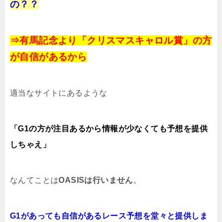
の？？
⇒有馬記念より「クリスマスキャロル賞」の方
が自信があるから
適当なサイトにあるような
「G1の方が注目あるから情報が少なくても予想を提供
しちゃえ」
なんてことは
OASISは行いません
。
G1があっても自信があるレース予想を堂々と提供しま