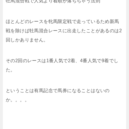
牡馬混合戦で人気より着順が落ちちゃう法則
ほとんどのレースを牝馬限定戦で走っているため新馬
戦を除けば牡馬混合レースに出走したことがあるのは2
回しかありません。
その2回のレースは1番人気で2着、4番人気で9着でし
た。
ということは有馬記念で馬券になることはないの
か。。。。