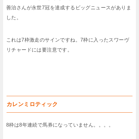
善治さんが永世7冠を達成するビッグニュースがありま
した。
これは7枠激走のサインですね。7枠に入ったスワーヴ
リチャードには要注意です。
カレンミロティック
8枠は8年連続で馬券になっていません。。。。