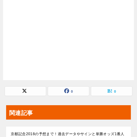
0
0
関連記事
京都記念2018の予想まで！過去データやサインと単勝オッズ1番人