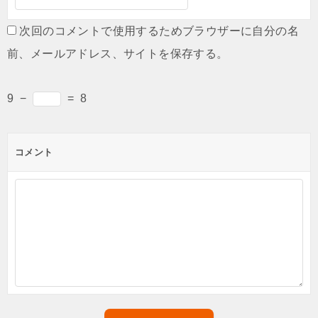
次回のコメントで使用するためブラウザーに自分の名
前、メールアドレス、サイトを保存する。
9
−
=
8
コメント