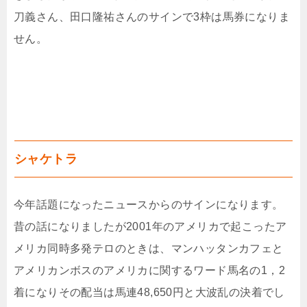
刀義さん、田口隆祐さんのサインで3枠は馬券になりま
せん。
シャケトラ
今年話題になったニュースからのサインになります。
昔の話になりましたが2001年のアメリカで起こったア
メリカ同時多発テロのときは、マンハッタンカフェと
アメリカンボスのアメリカに関するワード馬名の1，2
着になりその配当は馬連48,650円と大波乱の決着でし