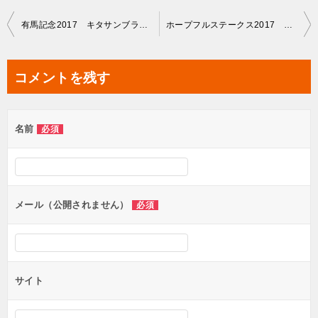
投
有馬記念2017 キタサンブラックは勝てるのか徹底検証
ホープフルステークス2017 サイン 正逆と連動 プレゼンター武田玲奈さん
稿
ナ
コメントを残す
ビ
ゲ
名前
必須
ー
シ
ョ
ン
メール（公開されません）
必須
サイト