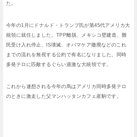
た。
今年の1月にドナルド・トランプ氏が第45代アメリカ大
統領に就任しました。TPP離脱、メキシコ壁建造、難
民受け入れ停止、IS壊滅、オバマケア撤廃などのこれ
までの流れを無視する公約で有名になりました。同時
多発テロに匹敵するぐらい過激な大統領です。
これから連想される今年の馬はアメリカ同時多発テロ
のときに激走した父マンハッタンカフェ産駒です。