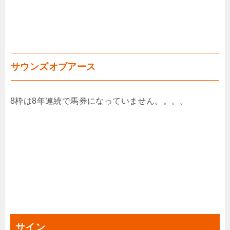
サウンズオブアース
8枠は8年連続で馬券になっていません。。。。
サイン