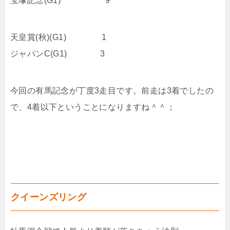
宝塚記念(G1) 9
天皇賞(秋)(G1) 1
ジャパンC(G1) 3
今回の有馬記念が丁度3走目です。前走は3着でしたの
で、4着以下ということになりますね＾＾；
クイーンズリング