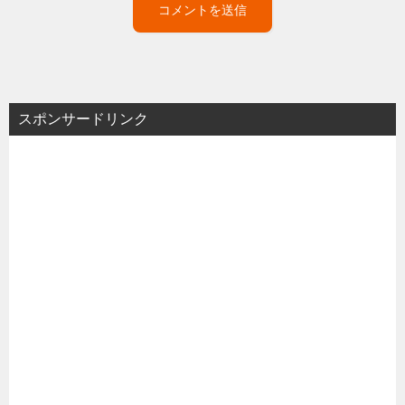
スポンサードリンク