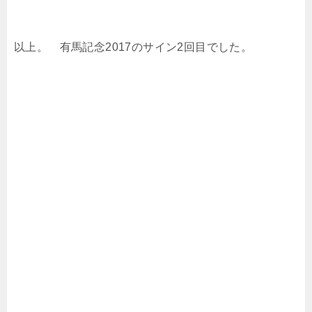
以上。 有馬記念2017のサイン2回目でした。