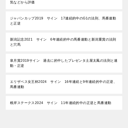
気などから評価
ジャパンカップ2019 サイン 17連続的中のG1の法則、馬番連動
と正逆
新潟記念2021 サイン 6年連続的中の馬番連動と新潟重賞の法則
と穴馬
皐月賞2019サイン 過去に的中したプレゼンタ土屋太鳳の法則と連
動・正逆
エリザベス女王杯2024 サイン 16年連続と9年連続的中の正逆、
馬番連動
根岸ステークス2024 サイン 11年連続的中の正逆と馬番連動