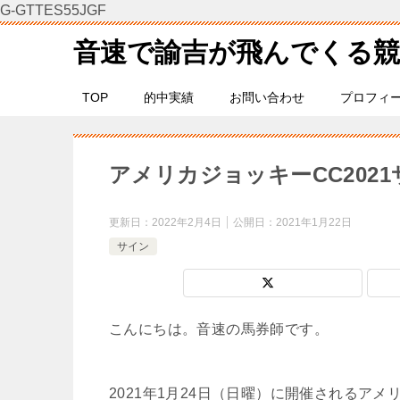
G-GTTES55JGF
音速で諭吉が飛んでくる競
TOP
的中実績
お問い合わせ
プロフィ
アメリカジョッキーCC202
更新日：
2022年2月4日
公開日：
2021年1月22日
サイン
こんにちは。音速の馬券師です。
2021年1月24日（日曜）に開催されるア