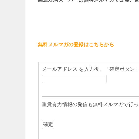
無料メルマガの登録はこちらから
メールアドレス を入力後、「確定ボタン
重賞有力情報の発信も無料メルマガで行っ