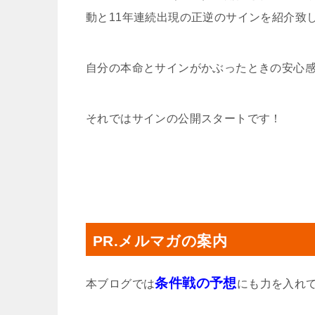
動と11年連続出現の正逆のサインを紹介致
自分の本命とサインがかぶったときの安心
それではサインの公開スタートです！
PR.メルマガの案内
条件戦の予想
本ブログでは
にも力を入れ