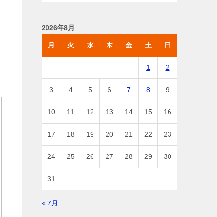
2026年8月
月
火
水
木
金
土
日
1
2
3
4
5
6
7
8
9
10
11
12
13
14
15
16
17
18
19
20
21
22
23
24
25
26
27
28
29
30
31
« 7月