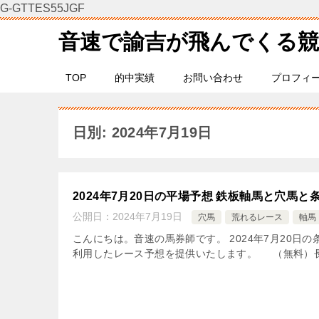
G-GTTES55JGF
音速で諭吉が飛んでくる競
TOP
的中実績
お問い合わせ
プロフィ
日別: 2024年7月19日
2024年7月20日の平場予想 鉄板軸馬と穴馬
公開日：
2024年7月19日
穴馬
荒れるレース
軸馬
こんにちは。音速の馬券師です。 2024年7月20
利用したレース予想を提供いたします。 （無料）長年