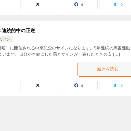
0
0
9年連続的中の正逆
サイン
日（日曜）に開催される中京記念のサインになります。5年連続の馬番連動
います。自分が本命にした馬とサインが一致したときの安 […]
続きを読む
0
0