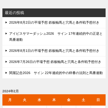
最近の投稿
2026年8月2日の平場予想 鉄板軸馬と穴馬と条件戦予想付き
アイビスサマーダッシュ2026 サイン 17年連続的中の正逆と
馬番連動
2026年8月1日の平場予想 鉄板軸馬と穴馬と条件戦予想付き
2026年7月26日の平場予想 鉄板軸馬と穴馬と条件戦予想付き
関屋記念2026 サイン 22年連続的中の枠番の法則と馬番連動
2024年2月
月
火
水
木
金
土
日