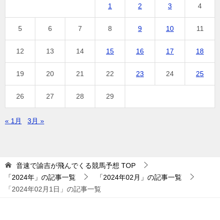
1
2
3
4
5
6
7
8
9
10
11
12
13
14
15
16
17
18
19
20
21
22
23
24
25
26
27
28
29
« 1月
3月 »
音速で諭吉が飛んでくる競馬予想
TOP
「2024年」の記事一覧
「2024年02月」の記事一覧
「2024年02月1日」の記事一覧