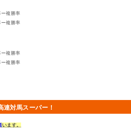
ー複勝率
対率ー複勝率
ー複勝率
対率ー複勝率
高連対馬スーパー！
頭
います。