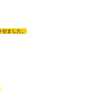
中させました。
！