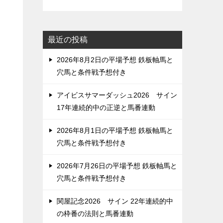
最近の投稿
2026年8月2日の平場予想 鉄板軸馬と
穴馬と条件戦予想付き
アイビスサマーダッシュ2026 サイン
17年連続的中の正逆と馬番連動
2026年8月1日の平場予想 鉄板軸馬と
穴馬と条件戦予想付き
2026年7月26日の平場予想 鉄板軸馬と
穴馬と条件戦予想付き
関屋記念2026 サイン 22年連続的中
の枠番の法則と馬番連動