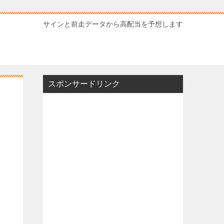
サインと前走データから高配当を予想します
スポンサードリンク