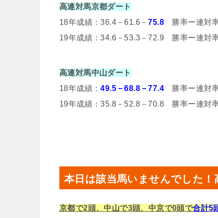
高連対馬京都
ダート
18年成績：36.4－61.6－
75.8
勝率ー連対率
19年成績：34.6－53.3－72.9 勝率ー連
高連対馬中山ダート
18年成績：
49.5－68.8－77.4
勝率ー連対率
19年成績：35.8－52.8－70.8 勝率ー連
本日は該当馬いませんでした！
京都
で2頭、中山で3頭、中京で0頭で
合計5