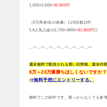
1,030×3,000=
30,900円
（8万馬券/右の画像）11/9京都10R
5.6人気入線の2,730×3000=
81,900円
◎
…━…━…━…━…━…━…━…━
週末無料で配信される買い目情報、週末作
8万～23万爆勝ちほしくないですか
⇒無料予想にエントリーする。
無料でこの的中です。乗っからなくても参