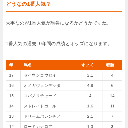
どうなの1番人気？
大事なのが1番人気が馬券になるかどうかですね。
1番人気の過去10年間の成績とオッズになります。
年
馬名
オッズ
着順
17
セイウンコウセイ
2.1
4
16
オメガヴェンデッタ
4.9
6
15
コパノリチャード
4
14
14
ストレイトガール
1.6
11
13
ドリームバレンチノ
2.1
7
12
ロードカナロア
1.3
2