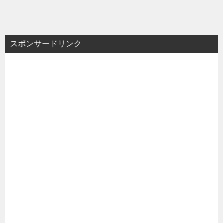
スポンサードリンク