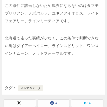
この条件に該当しないため馬券にならないのはタマモ
ブリリアン、ノボバカラ、ユキノアイオロス、ライト
フェアリー、ラインミーティアです。
北海道で走った実績が少なく、この条件で判断できな
い馬はダイアナヘイロー、ラインスピリット、ワンス
インナムーン、ノットフォーマルです。
タグ
メルマガデータ
0
0