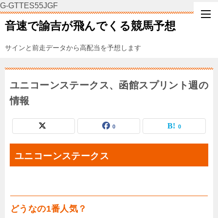
G-GTTES55JGF
音速で諭吉が飛んでくる競馬予想
サインと前走データから高配当を予想します
ユニコーンステークス、函館スプリント週の
情報
0
0
ユニコーンステークス
どうなの1番人気？