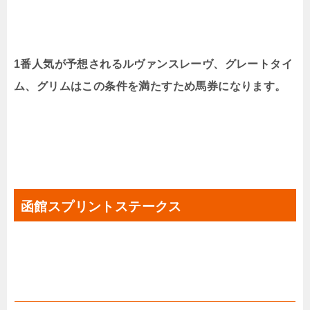
1番人気が予想されるルヴァンスレーヴ、
グレートタイ
ム、グリムはこの条件を満たすため馬券になります。
函館スプリントステークス