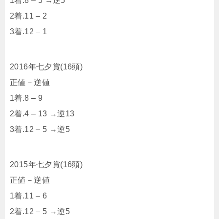
1着.8 – 5 →逆5
2着.11 – 2
3着.12 – 1
2016年七夕賞(16頭)
正値－逆値
1着.8 – 9
2着.4 – 13 →逆13
3着.12 – 5 →逆5
2015年七夕賞(16頭)
正値－逆値
1着.11 – 6
2着.12 – 5 →逆5