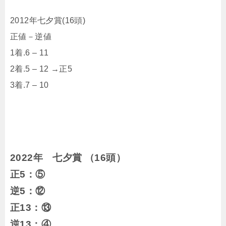
2012年七夕賞(16頭)
正値－逆値
1着.6 – 11
2着.5 – 12 →正5
3着.7 – 10
2022
年 七夕賞 （16頭）
正5：⑤
逆5：⑫
正13：⑬
逆13：④