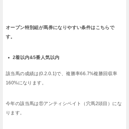
オープン特別組が馬券になりやすい条件はこちらで
す。
2着以内&5番人気以内
該当馬の成績は(0.2.0.1)で、複勝率66.7%複勝回収率
160%になります。
今年の該当馬は⑪アンティシペイト（穴馬2頭目）にな
ります。