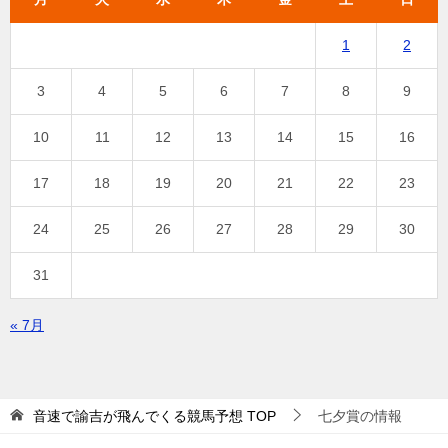
1
2
3
4
5
6
7
8
9
10
11
12
13
14
15
16
17
18
19
20
21
22
23
24
25
26
27
28
29
30
31
« 7月
音速で諭吉が飛んでくる競馬予想
TOP
七夕賞の情報