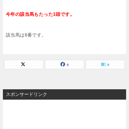
今年の該当馬もたった1頭です。
該当馬は6番です。
0
0
スポンサードリンク