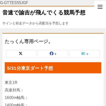
G-GTTES55JGF
音速で諭吉が飛んでくる競馬予想
サインと前走データから高配当を予想します
たっくん専用ページ。
0
0
5/31分東京ダート予想
東京1R
高連対馬：
1600m軸馬：
1400m軸馬：