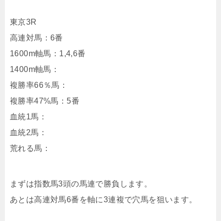
東京3R
高連対馬：6番
1600m軸馬：1,4,6番
1400m軸馬：
複勝率66％馬：
複勝率47%馬：5番
血統1馬：
血統2馬：
荒れる馬：
まずは指数馬3頭の馬連で勝負します。
あとは高連対馬6番を軸に3連複で穴馬を狙います。