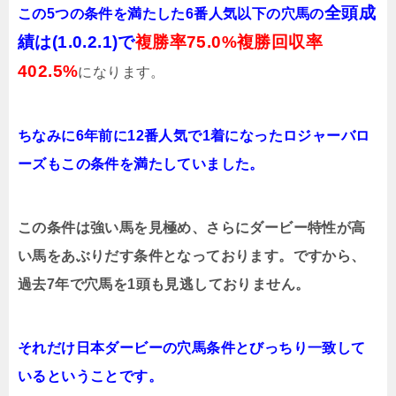
全頭成
この5つの条件を満たした6番人気以下の穴馬の
績は(1.0.2.1)で
複勝率75.0%複勝回収率
402.5%
になります。
ちなみに6年前に12番人気で1着になったロジャーバロ
ーズもこの条件を満たしていました。
この条件は強い馬を見極め、さらにダービー特性が高
い馬をあぶりだす条件となっております。ですから、
過去7年で穴馬を1頭も見逃しておりません。
それだけ日本ダービーの穴馬条件とびっちり一致して
いるということです。