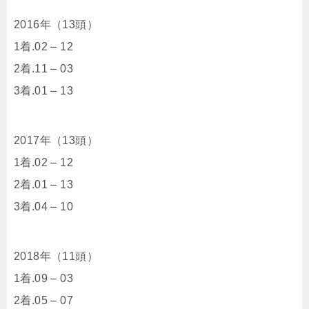
2016年（13頭）
1着.02 – 12
2着.11 – 03
3着.01 – 13
2017年（13頭）
1着.02 – 12
2着.01 – 13
3着.04 – 10
2018年（11頭）
1着.09 – 03
2着.05 – 07