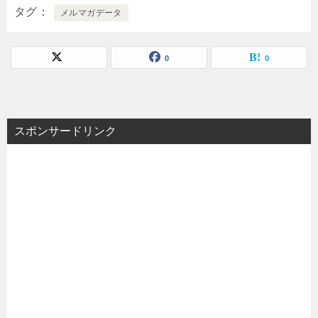
タグ
メルマガデータ
0
0
スポンサードリンク