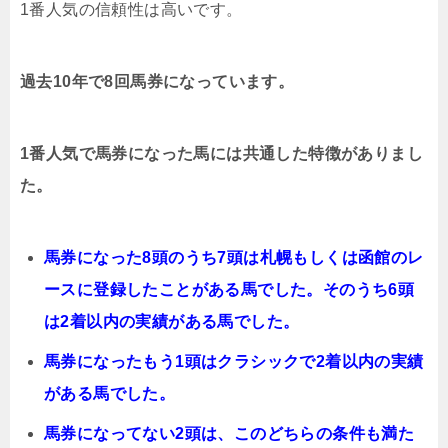
1番人気の信頼性は高いです。
過去10年で8
回馬券になっています。
1番人気で馬券になった馬には共通した特徴がありまし
た。
馬券になった8頭のうち7頭は札幌もしくは函館のレ
ースに登録したことがある馬でした。そのうち6頭
は2着以内の実績がある馬でした。
馬券になったもう1頭はクラシックで2着以内の実績
がある馬でした。
馬券になってない2頭は、このどちらの条件も満た