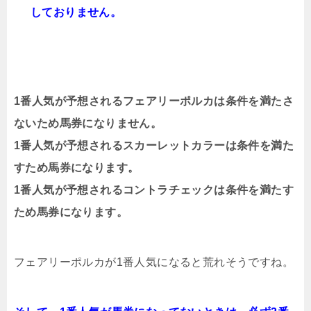
しておりません。
1番人気が予想されるフェアリーポルカは条件を満たさ
ないため馬券になりません。
1番人気が予想されるスカーレットカラーは条件を満た
すため馬券になります。
1番人気が予想されるコントラチェックは条件を満たす
ため馬券になります。
フェアリーポルカが1番人気になると荒れそうですね。