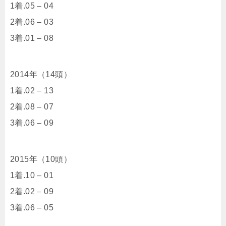
1着.05 – 04
2着.06 – 03
3着.01 – 08
2014年（14頭）
1着.02 – 13
2着.08 – 07
3着.06 – 09
2015年（10頭）
1着.10 – 01
2着.02 – 09
3着.06 – 05