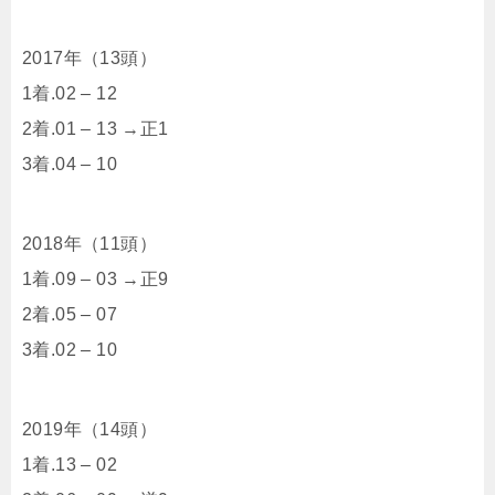
2017年（13頭）
1着.02 – 12
2着.01 – 13 →正1
3着.04 – 10
2018年（11頭）
1着.09 – 03 →正9
2着.05 – 07
3着.02 – 10
2019年（14頭）
1着.13 – 02