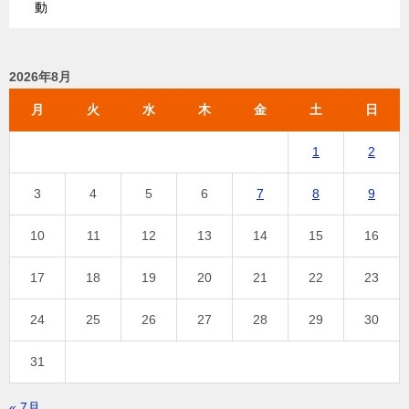
動
2026年8月
月
火
水
木
金
土
日
1
2
3
4
5
6
7
8
9
10
11
12
13
14
15
16
17
18
19
20
21
22
23
24
25
26
27
28
29
30
31
« 7月