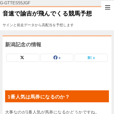
G-GTTES55JGF
音速で諭吉が飛んでくる競馬予想
サインと前走データから高配当を予想します
新潟記念の情報
0
0
1番人気は馬券になるのか？
大事なのが1番人気が馬券になるかどうかですね。