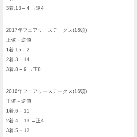
3着.13 – 4 →逆4
2017年フェアリーステークス(16頭)
正値－逆値
1着.15 – 2
2着.3 – 14
3着.8 – 9 →正8
2016年フェアリーステークス(16頭)
正値－逆値
1着.6 – 11
2着.4 – 13 →正4
3着.5 – 12