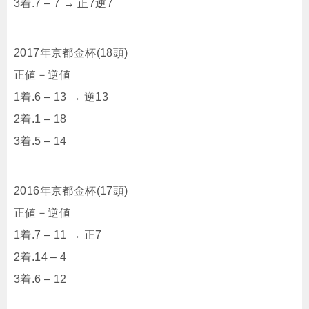
3着.7 – 7 → 正7逆7
2017年京都金杯(18頭)
正値－逆値
1着.6 – 13 → 逆13
2着.1 – 18
3着.5 – 14
2016年京都金杯(17頭)
正値－逆値
1着.7 – 11 → 正7
2着.14 – 4
3着.6 – 12