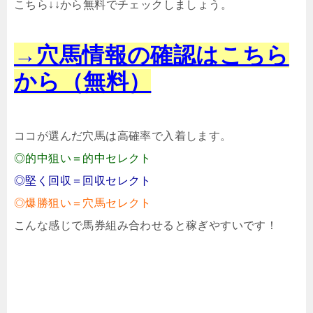
こちら↓↓から無料でチェックしましょう。
→穴馬情報の確認はこちら
から（無料）
ココが選んだ穴馬は高確率で入着します。
◎的中狙い＝的中セレクト
◎堅く回収＝回収セレクト
◎爆勝狙い＝穴馬セレクト
こんな感じで馬券組み合わせると稼ぎやすいです！