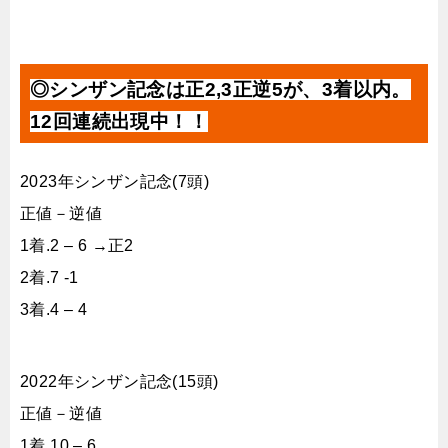
◎シンザン記念は正2,3正逆5が、3着以内。
12回連続出現中！！
2023年シンザン記念(7頭)
正値－逆値
1着.2 – 6 →正2
2着.7 -1
3着.4 – 4
2022年シンザン記念(15頭)
正値－逆値
1着.10 – 6