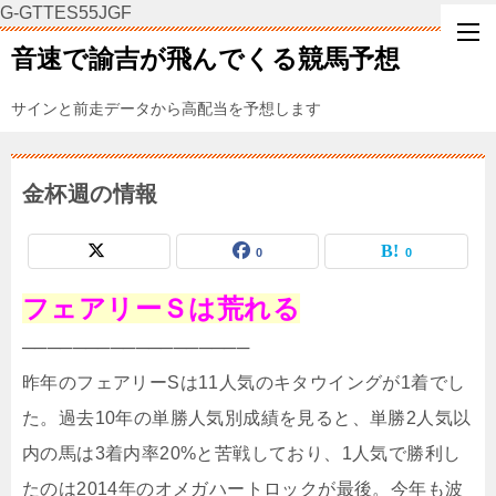
G-GTTES55JGF
音速で諭吉が飛んでくる競馬予想
サインと前走データから高配当を予想します
金杯週の情報
0
0
フェアリーＳは荒れる
──────────────────
昨年のフェアリーSは11人気のキタウイングが1着でし
た。過去10年の単勝人気別成績を見ると、単勝2人気以
内の馬は3着内率20%と苦戦しており、1人気で勝利し
たのは2014年のオメガハートロックが最後。今年も波