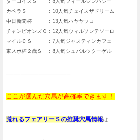
ターコイズＳ ：8人気フィールシンパシー
カペラＳ ：10人気チェイスザドリーム
中日新聞杯 ：13人気ハヤヤッコ
チャンピオンズＣ：12人気ウィルソンテソーロ
マイルＣＳ ：7人気ジャスティンカフェ
東スポ杯２歳Ｓ ：8人気シュバルツクーゲル
──────────────────
ここが選んだ穴馬が高確率できます！
荒れるフェアリーＳの推奨穴馬情報
は