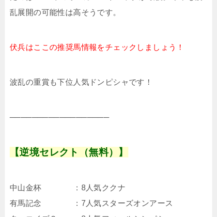
乱展開の可能性は高そうです。
伏兵はここの推奨馬情報をチェックしましょう！
波乱の重賞も下位人気ドンピシャです！
──────────────────
【逆境セレクト（無料）】
中山金杯 ：8人気ククナ
有馬記念 ：7人気スターズオンアース