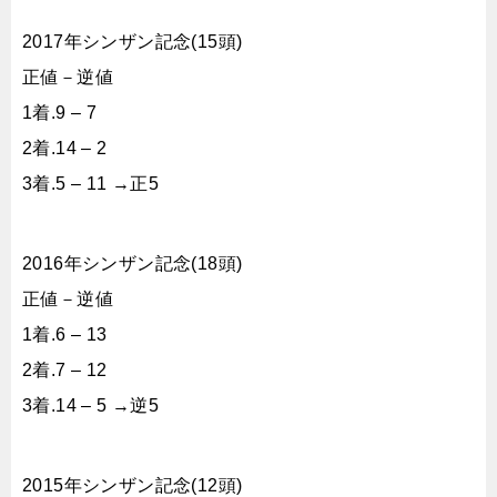
2017年シンザン記念(15頭)
正値－逆値
1着.9 – 7
2着.14 – 2
3着.5 – 11 →正5
2016年シンザン記念(18頭)
正値－逆値
1着.6 – 13
2着.7 – 12
3着.14 – 5 →逆5
2015年シンザン記念(12頭)