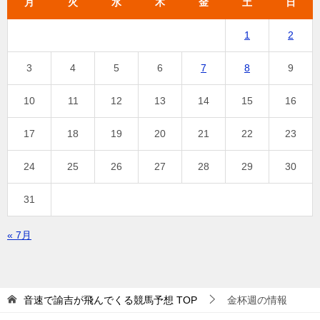
月
火
水
木
金
土
日
1
2
3
4
5
6
7
8
9
10
11
12
13
14
15
16
17
18
19
20
21
22
23
24
25
26
27
28
29
30
31
« 7月
音速で諭吉が飛んでくる競馬予想
TOP
金杯週の情報