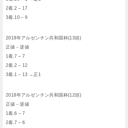
2着.2 – 17
3着.10 – 9
2019年アルゼンチン共和国杯(13頭)
正値－逆値
1着.7 – 7
2着.2 – 12
3着.1 – 13 →正1
2018年アルゼンチン共和国杯(12頭)
正値－逆値
1着.6 – 7
2着.7 – 6