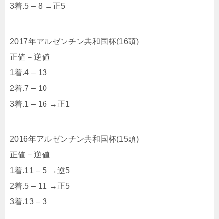
3着.5 – 8 →正5
2017年アルゼンチン共和国杯(16頭)
正値－逆値
1着.4 – 13
2着.7 – 10
3着.1 – 16 →正1
2016年アルゼンチン共和国杯(15頭)
正値－逆値
1着.11 – 5 →逆5
2着.5 – 11 →正5
3着.13 – 3