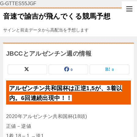
G-GTTES55JGF
音速で諭吉が飛んでくる競馬予想
サインと前走データから高配当を予想します
JBCCとアルゼンチン週の情報
0
0
アルゼンチン共和国杯は正逆1,5が、3着以
内。6
回連続出現中！！
2020年アルゼンチン共和国杯(18頭)
正値－逆値
1着.18 – 1 →逆1