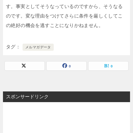
す。事実としてそうなっているのですから、そうなる
のです。変な理由をつけてさらに条件を厳しくしてこ
の絶好の機会を逃すことになりかねません。
タグ
メルマガデータ
0
0
スポンサードリンク