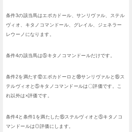
条件3の該当馬はエポカドール、サンリヴァル、ステル
ヴィオ、キタノコマンドール、グレイル、ジェネラー
レウーノになります。
条件4の該当馬は⑤キタノコマンドールだけです。
条件2を満たす⑫エポカドーロと⑱サンリヴァルと⑮ス
テルヴィオと⑤キタノコマンドールは〇評価です。こ
れ以外は×評価です。
条件4と条件1を満たした⑮ステルヴィオと⑤キタノコ
マンドールは◎評価にします。