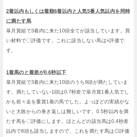
2着以内もしくは着順6着以内と人気5番人気以内を同時
に満たす馬
皐月賞組で3着内に来た10頭全てが該当しています。買
い材料で〇評価です。これに該当しない馬は×評価で
す。
1着馬のと着差が0.6秒以下
皐月賞組で3着内に来た10頭のうち9頭が満たしていま
す。満たしていない1頭は0.7秒差で皐月賞1番人気でし
かも前々走を重賞1着の馬でした。よっぽどの実績がな
いと大敗からの巻き返しは難しいです。0.5秒以内を満
たす馬を〇評価にします。ほとんどの該当馬は0.4秒差
以内で8頭も該当しますので、これを満たす馬は◎評価