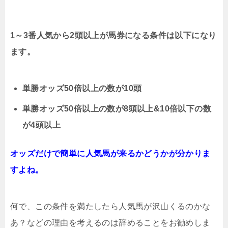
1～3番人気から2頭以上が馬券になる条件は以下になり
ます。
単勝オッズ50倍以上の数が10頭
単勝オッズ50倍以上の数が8頭以上&10倍以下の数
が4頭以上
オッズだけで簡単に人気馬が来るかどうかが分かりま
すよね。
何で、この条件を満たしたら人気馬が沢山くるのかな
あ？などの理由を考えるのは辞めることをお勧めしま