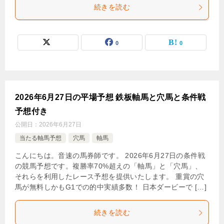
続きを読む
0
0
2026年6月27日の平場予想 鉄板軸馬と穴馬と条件戦
予想付き
公開日：
2026年6月27日
当たる軸馬予想
穴馬
軸馬
こんにちは。音速の馬券師です。 2026年6月27日の条件戦
の競馬予想です。複勝率70%超えの「軸馬」と「穴馬」、
それらを利用したレース予想を提供いたします。 重賞の穴
馬が無料しかもG1での的中実績多数！ 日本ダービーで […]
続きを読む