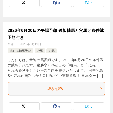
0
0
2026年6月20日の平場予想 鉄板軸馬と穴馬と条件戦
予想付き
公開日：
2026年6月19日
当たる軸馬予想
穴馬
軸馬
こんにちは。音速の馬券師です。 2026年6月20日の条件戦
の競馬予想です。複勝率70%超えの「軸馬」と「穴馬」、
それらを利用したレース予想を提供いたします。 府中牝馬
Sの穴馬が無料しかもG1での的中実績多数！ 日本ダー […]
続きを読む
0
0