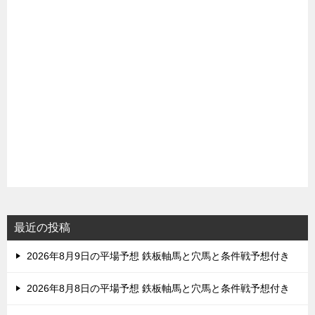
最近の投稿
2026年8月9日の平場予想 鉄板軸馬と穴馬と条件戦予想付き
2026年8月8日の平場予想 鉄板軸馬と穴馬と条件戦予想付き