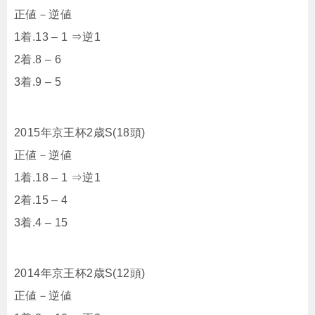
正値－逆値
1着.13 – 1 ⇒逆1
2着.8 – 6
3着.9 – 5
2015年京王杯2歳S(18頭)
正値－逆値
1着.18 – 1 ⇒逆1
2着.15 – 4
3着.4 – 15
2014年京王杯2歳S(12頭)
正値－逆値