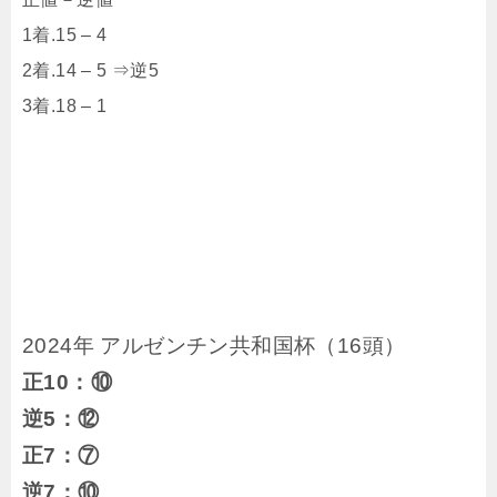
1着.15 – 4
2着.14 – 5 ⇒逆5
3着.18 – 1
2024年 アルゼンチン共和国杯（16頭）
正10：⑩
逆5：⑫
正7：⑦
逆7：⑩