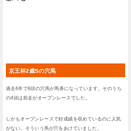
京王杯2歳Sの穴馬
過去6年で6頭の穴馬が馬券になっています。そのうち
の4頭は前走がオープンレースでした。
しかもオープンレースで好成績を収めているのに人気
がない。そういう馬が穴をあけていました。