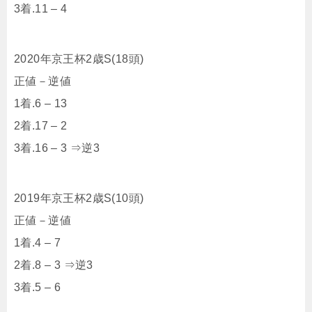
3着.11 – 4
2020年京王杯2歳S(18頭)
正値－逆値
1着.6 – 13
2着.17 – 2
3着.16 – 3 ⇒逆3
2019年京王杯2歳S(10頭)
正値－逆値
1着.4 – 7
2着.8 – 3 ⇒逆3
3着.5 – 6