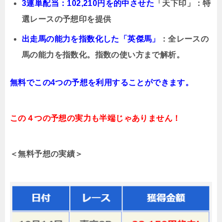
3連単配当：102,210円を的中させた
「天下印」：特
選レースの予想印を提供
出走馬の能力を指数化した「英傑馬」
：全レースの
馬の能力を指数化。指数の使い方まで解析。
無料でこの4つの予想を利用することができます。
この４つの予想の実力も半端じゃありません！
＜無料予想の実績＞