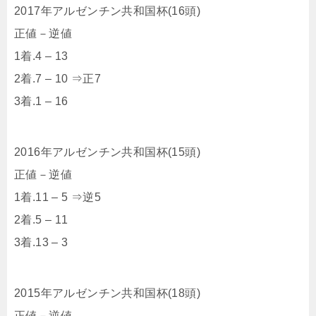
2017年アルゼンチン共和国杯(16頭)
正値－逆値
1着.4 – 13
2着.7 – 10 ⇒正7
3着.1 – 16
2016年アルゼンチン共和国杯(15頭)
正値－逆値
1着.11 – 5 ⇒逆5
2着.5 – 11
3着.13 – 3
2015年アルゼンチン共和国杯(18頭)
正値－逆値