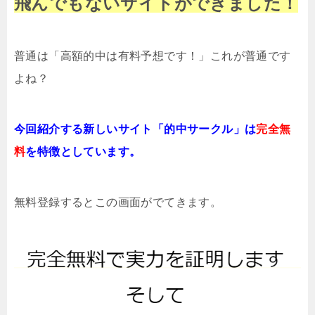
飛んでもないサイトができました！
普通は「高額的中は有料予想です！」これが普通です
よね？
今回紹介する新しいサイト「的中サークル」は
完全無
料
を特徴としています。
無料登録するとこの画面がでてきます。