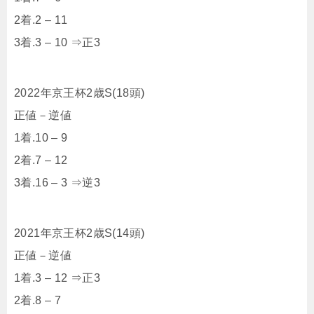
2着.2 – 11
3着.3 – 10 ⇒正3
2022年京王杯2歳S(18頭)
正値－逆値
1着.10 – 9
2着.7 – 12
3着.16 – 3 ⇒逆3
2021年京王杯2歳S(14頭)
正値－逆値
1着.3 – 12 ⇒正3
2着.8 – 7