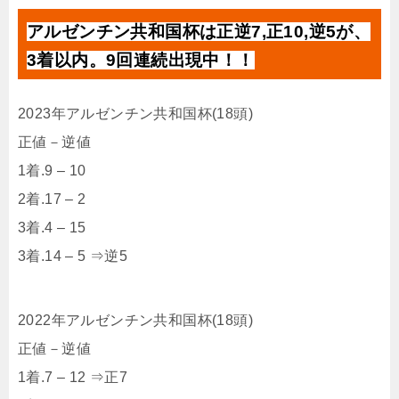
アルゼンチン共和国杯は正逆7,正10,逆5が、
3着以内。9
回連続出現中！！
2023年アルゼンチン共和国杯(18頭)
正値－逆値
1着.9 – 10
2着.17 – 2
3着.4 – 15
3着.14 – 5 ⇒逆5
2022年アルゼンチン共和国杯(18頭)
正値－逆値
1着.7 – 12 ⇒正7