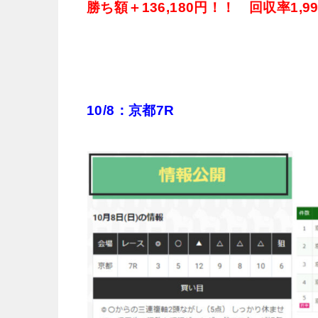
勝ち額＋136,180円！！ 回収率1,9
10/8：京都7R