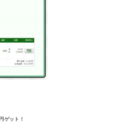
80円ゲット！