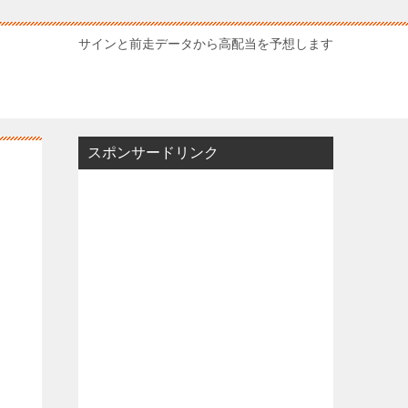
サインと前走データから高配当を予想します
スポンサードリンク