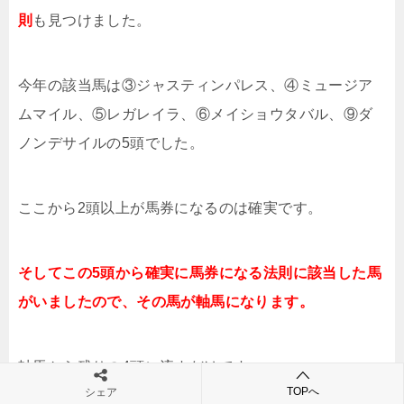
則
も見つけました。
今年の該当馬は③ジャスティンパレス、④ミュージア
ムマイル、⑤レガレイラ、⑥メイショウタバル、⑨ダ
ノンデサイルの5頭でした。
ここから2頭以上が馬券になるのは確実です。
そしてこの5頭から確実に馬券になる法則に該当した馬
がいましたので、その馬が軸馬になります。
軸馬から残りの4頭に流すだけです。
TOPへ
シェア