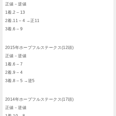
正値－逆値
1着.2 – 13
2着.11 – 4 →正11
3着.6 – 9
2015年ホープフルステークス(12頭)
正値－逆値
1着.6 – 7
2着.9 – 4
3着.8 – 5 →逆5
2014年ホープフルステークス(17頭)
正値－逆値
1着.10 – 8