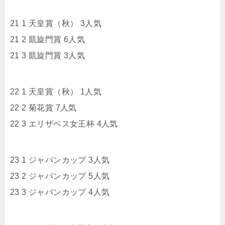
21 1 天皇賞（秋） 3人気
21 2 凱旋門賞 6人気
21 3 凱旋門賞 3人気
22 1 天皇賞（秋） 1人気
22 2 菊花賞 7人気
22 3 エリザベス女王杯 4人気
23 1 ジャパンカップ 3人気
23 2 ジャパンカップ 5人気
23 3 ジャパンカップ 4人気