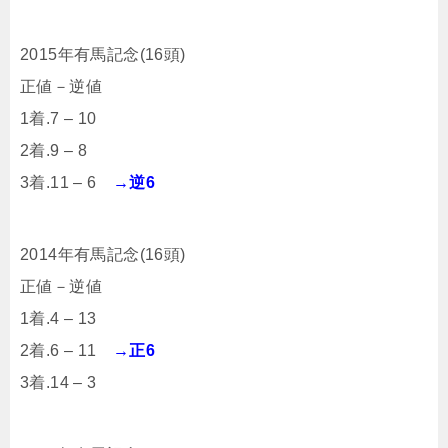
2015年有馬記念(16頭)
正値－逆値
1着.7 – 10
2着.9 – 8
3着.11 – 6
→逆6
2014年有馬記念(16頭)
正値－逆値
1着.4 – 13
2着.6 – 11
→正6
3着.14 – 3