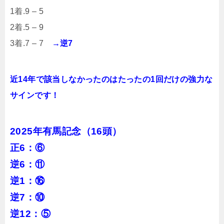
1着.9 – 5
2着.5 – 9
3着.7 – 7
→逆7
近14年で該当しなかったのはたったの1回だけの強力な
サインです！
2025年有馬記念（16頭）
正6：⑥
逆6：⑪
逆1：⑯
逆7：⑩
逆12：⑤