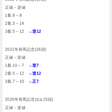
正値－逆値
1着.9 – 8
2着.3 – 14
3着.5 – 12
→逆12
2021年有馬記念(16頭)
正値－逆値
1着.10 – 7
→逆7
2着.5 – 12
→逆12
3着.7 – 10
→正7
2020年有馬記念(
15頭)
完走
正値－逆値