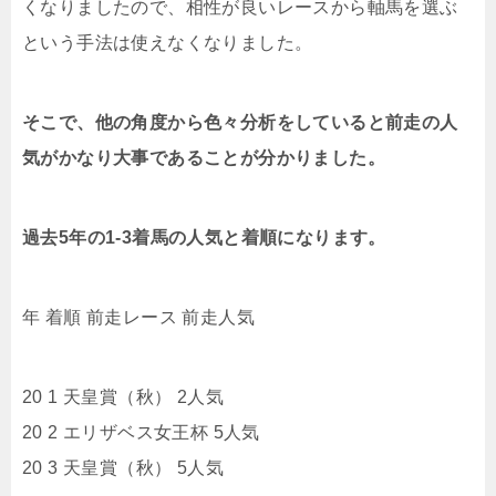
くなりましたので、相性が良いレースから軸馬を選ぶ
という手法は使えなくなりました。
そこで、他の角度から色々分析をしていると前走の人
気がかなり大事であることが分かりました。
過去5年の1-3着馬の人気と着順になります。
年 着順 前走レース 前走人気
20 1 天皇賞（秋） 2人気
20 2 エリザベス女王杯 5人気
20 3 天皇賞（秋） 5人気