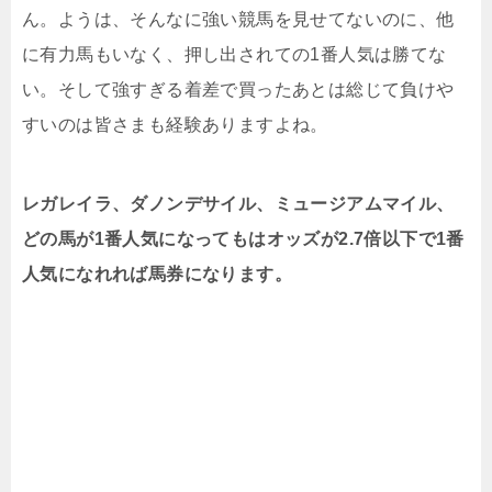
ん。ようは、そんなに強い競馬を見せてないのに、他
に有力馬もいなく、押し出されての1番人気は勝てな
い。そして強すぎる着差で買ったあとは総じて負けや
すいのは皆さまも経験ありますよね。
レガレイラ、ダノンデサイル、ミュージアムマイル、
どの馬が1番人気になってもはオッズが2.7倍以下で1番
人気になれれば馬券になります。