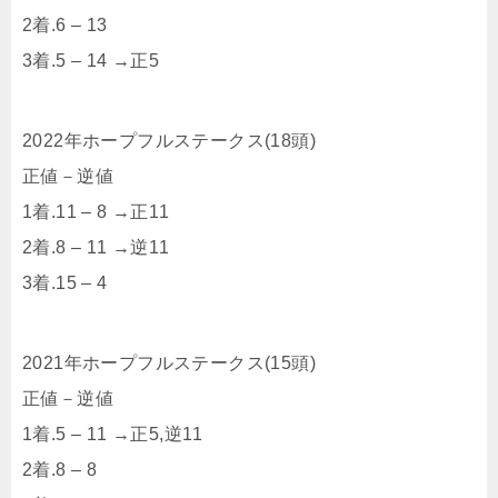
2着.6 – 13
3着.5 – 14 →正5
2022年ホープフルステークス(18頭)
正値－逆値
1着.11 – 8 →正11
2着.8 – 11 →逆11
3着.15 – 4
2021年ホープフルステークス(15頭)
正値－逆値
1着.5 – 11 →正5,逆11
2着.8 – 8