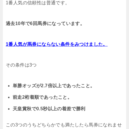
1番人気の信頼性は普通です。
過去10年で6
回馬券になっています。
1番人気が馬券にならない条件をみつけました
。
その条件は3つ
単勝オッズが2.7倍以上であったこと。
前走2桁着順であったこと。
天皇賞秋で0.5秒以上の着差で勝利
この3つのうちどちらかでも満たしたら馬券になれませ