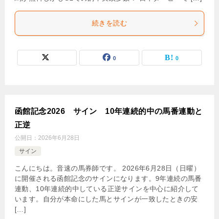
続きを読む
0
0
函館記念2026 サイン 10年連続的中の馬番連動と
正逆
公開日：
2026年6月28日
サイン
こんにちは。音速の馬券師です。 2026年6月28日（日曜）
に開催される函館記念のサインになります。9年連続の馬番
連動、10年連続的中している正逆サインを中心に紹介して
います。自分が本命にした馬とサインが一致したときの安
[…]