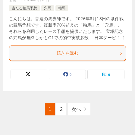
公開日：
2026年6月13日
当たる軸馬予想
穴馬
軸馬
こんにちは。音速の馬券師です。 2026年6月13日の条件戦
の競馬予想です。複勝率70%超えの「軸馬」と「穴馬」、
それらを利用したレース予想を提供いたします。 宝塚記念
の穴馬が無料しかもG1での的中実績多数！ 日本ダービ […]
続きを読む
0
0
1
2
次へ