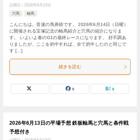
公開日：
2026年6月13日
穴馬
軸馬
こんにちは。音速の馬券師です。 2026年6月14日（日曜）
に開催される宝塚記念の軸馬紹介と穴馬の紹介になりま
す。 いよいよ春のG1の最終レースになります。 好不調あ
りましたが、ここを的中すれば、全て的中したのと同じで
す […]
続きを読む
0
0
2026年6月13日の平場予想 鉄板軸馬と穴馬と条件戦
予想付き