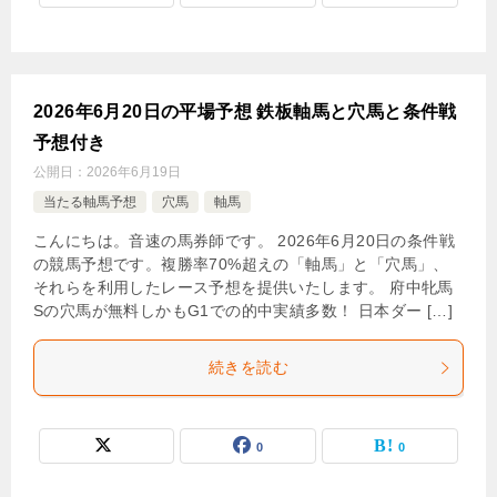
2026年6月20日の平場予想 鉄板軸馬と穴馬と条件戦
予想付き
公開日：
2026年6月19日
当たる軸馬予想
穴馬
軸馬
こんにちは。音速の馬券師です。 2026年6月20日の条件戦
の競馬予想です。複勝率70%超えの「軸馬」と「穴馬」、
それらを利用したレース予想を提供いたします。 府中牝馬
Sの穴馬が無料しかもG1での的中実績多数！ 日本ダー […]
続きを読む
0
0