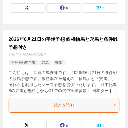
0
0
2026年6月21日の平場予想 鉄板軸馬と穴馬と条件戦
予想付き
公開日：
2026年6月20日
当たる軸馬予想
穴馬
軸馬
こんにちは。音速の馬券師です。 2026年6月21日の条件戦
の競馬予想です。複勝率70%超えの「軸馬」と「穴馬」、
それらを利用したレース予想を提供いたします。 府中牝馬
Sの穴馬が無料しかもG1での的中実績多数！ 日本ダー […]
続きを読む
0
0