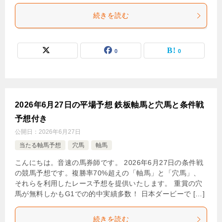
続きを読む
0
0
2026年6月27日の平場予想 鉄板軸馬と穴馬と条件戦
予想付き
公開日：
2026年6月27日
当たる軸馬予想
穴馬
軸馬
こんにちは。音速の馬券師です。 2026年6月27日の条件戦
の競馬予想です。複勝率70%超えの「軸馬」と「穴馬」、
それらを利用したレース予想を提供いたします。 重賞の穴
馬が無料しかもG1での的中実績多数！ 日本ダービーで […]
続きを読む