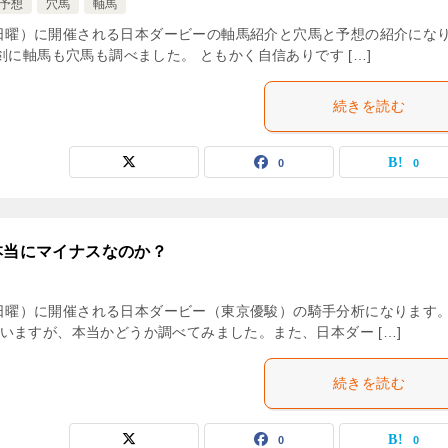
予想
穴馬
軸馬
日（日曜）に開催される日本ダービーの軸馬紹介と穴馬と予想の紹介にな
に軸馬も穴馬も調べました。 ともかく自信ありです […]
続きを読む
0
0
本当にマイナスなのか？
日（日曜）に開催される日本ダービー（東京優駿）の騎手分析になります
いますが、本当かどうか調べてみました。また、日本ダー […]
続きを読む
0
0