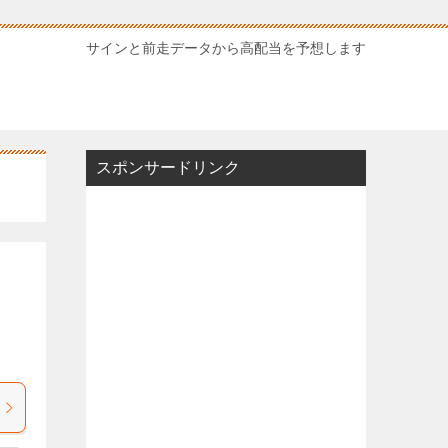
サインと前走データから高配当を予想します
スポンサードリンク
。