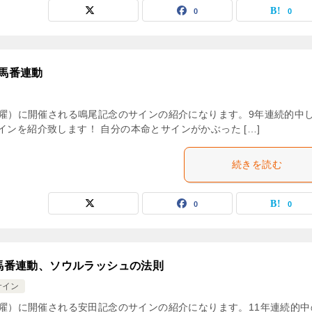
0
0
と馬番連動
（土曜）に開催される鳴尾記念のサインの紹介になります。9年連続的中
インを紹介致します！ 自分の本命とサインがかぶった […]
続きを読む
0
0
、馬番連動、ソウルラッシュの法則
サイン
（日曜）に開催される安田記念のサインの紹介になります。11年連続的中