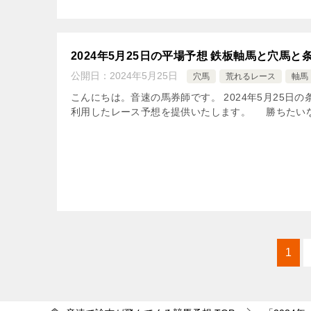
2024年5月25日の平場予想 鉄板軸馬と穴馬
公開日：
2024年5月25日
穴馬
荒れるレース
軸馬
こんにちは。音速の馬券師です。 2024年5月25
利用したレース予想を提供いたします。 勝ちたいなら
1