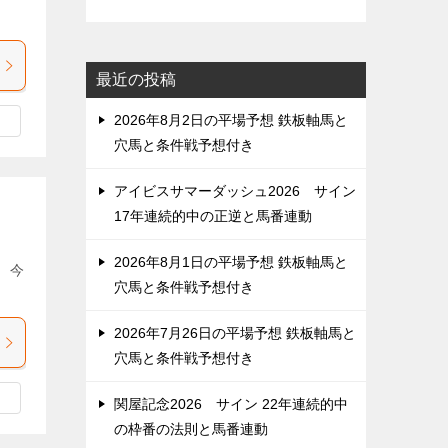
最近の投稿
2026年8月2日の平場予想 鉄板軸馬と
穴馬と条件戦予想付き
アイビスサマーダッシュ2026 サイン
17年連続的中の正逆と馬番連動
2026年8月1日の平場予想 鉄板軸馬と
。今
穴馬と条件戦予想付き
2026年7月26日の平場予想 鉄板軸馬と
穴馬と条件戦予想付き
関屋記念2026 サイン 22年連続的中
の枠番の法則と馬番連動