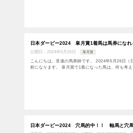
日本ダービー2024 皐月賞1着馬は馬券にな
公開日：
2024年5月25日
皐月賞
こんにちは。音速の馬券師です。 2024年5月26
析になります。 皐月賞で1着になった馬は、何も考え
日本ダービー2024 穴馬的中！！ 軸馬と穴